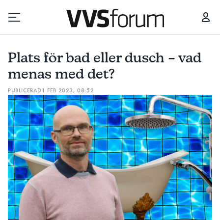
PLATS FÖR BAD ELLER DUSCH – VAD MENAS MED DET?
Plats för bad eller dusch – vad
Prenumerera
menas med det?
PUBLICERAD
1 FEB 2023, 08:52
Hantera prenumeration
Lediga jobb
Annonsera
Läs E-tidningen
Om tidningen
Kontakt