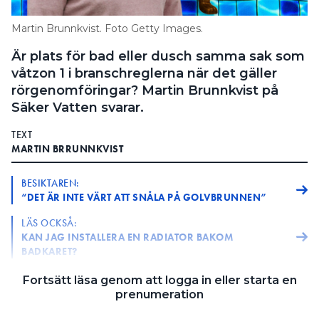
Information om GDPR
Martin Brunnkvist. Foto Getty Images.
Search for:
Är plats för bad eller dusch samma sak som
våtzon 1 i branschreglerna när det gäller
rörgenomföringar? Martin Brunnkvist på
Säker Vatten svarar.
SEARCH
TEXT
MARTIN BRRUNNKVIST
BESIKTAREN:
“DET ÄR INTE VÄRT ATT SNÅLA PÅ GOLVBRUNNEN”
LÄS OCKSÅ:
KAN JAG INSTALLERA EN RADIATOR BAKOM
BADKARET?
: Är plats för bad eller dusch samma sak som
FRÅGA
Fortsätt läsa genom att logga in eller starta en
prenumeration
våtzon 1 i branschreglerna när det gäller
rörgenomföringar? Folk verkar ha olika