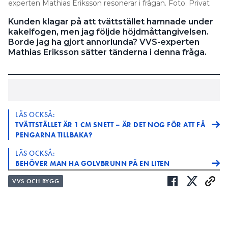
experten Mathias Eriksson resonerar i frågan. Foto: Privat
Kunden klagar på att tvättstället hamnade under
kakelfogen, men jag följde höjdmåttangivelsen.
Borde jag ha gjort annorlunda? VVS-experten
Mathias Eriksson sätter tänderna i denna fråga.
LÄS OCKSÅ:
TVÄTTSTÄLLET ÄR 1 CM SNETT – ÄR DET NOG FÖR ATT FÅ
PENGARNA TILLBAKA?
LÄS OCKSÅ:
BEHÖVER MAN HA GOLVBRUNN PÅ EN LITEN
GÄSTTOALETT MED BARA WC OCH TVÄTTSTÄLL?
VVS OCH BYGG
Min kund klagar på att tvättstället hamnade
FRÅGA:
någon centimeter under kakelfogen, hon menar
att det blir fult. Jag har fokuserat på höjdmåttet på