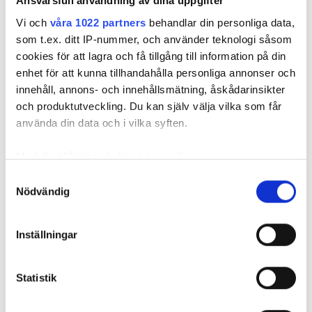
Ansvarsfull användning av dina uppgifter
går det bra med genomföringar, även om det är i
våtzon 1.
Vi och
våra 1022 partners
behandlar din personliga data,
som t.ex. ditt IP-nummer, och använder teknologi såsom
cookies för att lagra och få tillgång till information på din
enhet för att kunna tillhandahålla personliga annonser och
REKOMMENDERADE ARTIKLAR
innehåll, annons- och innehållsmätning, åskådarinsikter
och produktutveckling. Du kan själv välja vilka som får
FÖR PRENUMERANTER
FÖR PRENUMERANTER
använda din data och i vilka syften.
Med din tillåtelse skulle vi även vilja:
Samla in information om din geografiska plats
Samtyckesval
Bör jag montera
Hur stor ska en
”Det enda
Nödvändig
som kan ha en noggrannhet på upp till flera meter
tvättställ i linje
serviceöppning
skiljer sig 
Identifiera din enhet genom att aktivt skanna den
med
vara?
mellan
för specifika kännetecken (fingeravtryck)
kakelfogen?
regelverke
Inställningar
Ta reda på mer om hur dina personliga uppgifter
golvbrunn
behandlas och ställ in dina preferenser i
detaljsektionen
.
Statistik
Du kan ändra eller dra tillbaka ditt samtycke när som
helst från cookie-förklaringen.