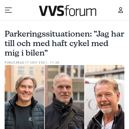
PARKERINGSSITUATIONEN: ”JAG HAR TILL OCH MED HAFT CYKEL MED MIG I BILEN”
KAN
Parkeringssituationen: ”Jag har
Prenumerera
till och med haft cykel med
mig i bilen”
Hantera prenumeration
PUBLICERAD
17 NOV 2021, 11:20
Lediga jobb
Annonsera
Läs E-tidningen
Om tidningen
Kontakt