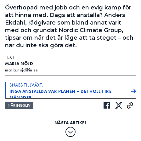
Överhopad med jobb och en evig kamp för
att hinna med. Dags att anställa? Anders
Ekdahl, rådgivare som bland annat varit
med och grundat Nordic Climate Group,
tipsar om när det är läge att ta steget – och
när du inte ska göra det.
TEXT
MARIA NÖJD
maria.nojd@in.se
SNABB TILLVÄXT:
INGA ANSTÄLLDA VAR PLANEN – DET HÖLL I TRE
MÅNADER
NÄRINGSLIV
BALANSGÅNG
VVS-FÖRETAGAREN: ”DET MÅSTE VARA EN
EKONOMISK VINST ATT ANSTÄLLA”
upp med jobb väntar för
MÅNGA SOM HAR FULLT
länge med att anställa, tycker rådgivaren och