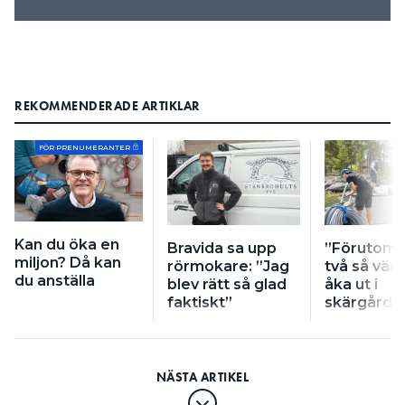
REKOMMENDERADE ARTIKLAR
FÖR PRENUMERANTER
Kan du öka en
Bravida sa upp
”Förutom 
miljon? Då kan
rörmokare: ”Jag
två så vägr
du anställa
blev rätt så glad
åka ut i
faktiskt”
skärgårde