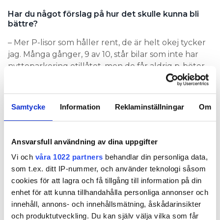
Har du något förslag på hur det skulle kunna bli
bättre?
– Mer P-lisor som håller rent, de är helt okej tycker
jag. Många gånger, 9 av 10, står bilar som inte har
nyttoparkering otillåtet, men de får aldrig p-böter
ändå. Det kan ju stå en bil en halv dag som inte får
böter, där jag hade kunnat stå med min
nyttoparkering – som kostar en massa pengar att
Samtycke
Information
Reklaminställningar
Om
köpa.
”Jag lägger kostnaden
på kunden”
Ansvarsfull användning av dina uppgifter
Vi och
våra 1022 partners
behandlar din personliga data,
HANS SVENSSON,
som t.ex. ditt IP-nummer, och använder teknologi såsom
ELINSTALLATÖR,
cookies för att lagra och få tillgång till information på din
CEA ELSERVICE
enhet för att kunna tillhandahålla personliga annonser och
innehåll, annons- och innehållsmätning, åskådarinsikter
Vad tycker du om
och produktutveckling. Du kan själv välja vilka som får
parkeringssituationen i