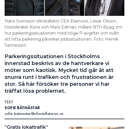
Information om GDPR
Search for:
Hans Svensson elinstallatör CEA Elservice, Lasse Olsson,
hisstekniker Kone och Mats Edman, målare BTH Bygg om
hur parkeringssituationen med höga P-avgifter och svårt
att hitta parkering påverkar jobbsituationen. Foto: Henrik
SEARCH
Sannesson.
Parkeringssituationen i Stockholms
innerstad beskrivs av de hantverkare vi
möter som kaotisk. Mycket tid går åt att
snurra runt i trafiken och frustrationen är
stor. Så här försöker tre personer vi har
träffat lösa problemet.
TEXT
SOFIE BÅTMÄSTAR
sofie.batmastar@elinstallatoren.se
”Gratis lokaltrafik”