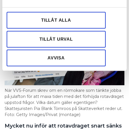
PUBLICERAD
15 DEC 2025, 05:00
och annonserna till användarna, tillhandahålla funktioner
för sociala medier och analysera vår trafik. Vi
vidarebefordrar även sådana identifierare och annan
TILLÅT ALLA
information från din enhet till de sociala medier och
annons- och analysföretag som vi samarbetar med.
Dessa kan i sin tur kombinera informationen med annan
TILLÅT URVAL
information som du har tillhandahållit eller som de har
samlat in när du har använt deras tjänster.
AVVISA
När VVS-Forum skrev om en rörmokare som tänkte jobba
på julafton för att maxa tiden med det förhöjda rotavdraget
uppstod frågor. Vilka datum gäller egentligen?
Skattejuristen Pia Blank Törnroos på Skatteverket reder ut.
Foto: Getty Images/Privat (montage)
Mycket nu inför att rotavdraget snart sänks