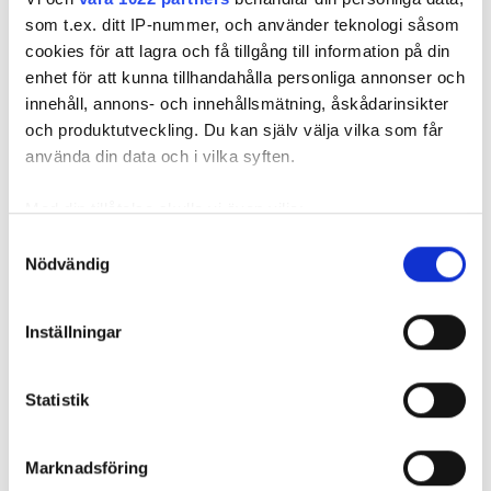
FÖR PRENUMERANTER
som t.ex. ditt IP-nummer, och använder teknologi såsom
cookies för att lagra och få tillgång till information på din
enhet för att kunna tillhandahålla personliga annonser och
innehåll, annons- och innehållsmätning, åskådarinsikter
Rotavdraget
och produktutveckling. Du kan själv välja vilka som får
Montören repade
“Min verk
sänks – när ska
firmabilen – fick
krossades
använda din data och i vilka syften.
ansökan vara
avdrag för
en natt”
hos
kostnaden på
Med din tillåtelse skulle vi även vilja:
Skatteverket?
slutlönen
Samla in information om din geografiska plats
Samtyckesval
Nödvändig
som kan ha en noggrannhet på upp till flera meter
Identifiera din enhet genom att aktivt skanna den
för specifika kännetecken (fingeravtryck)
Inställningar
Ta reda på mer om hur dina personliga uppgifter
behandlas och ställ in dina preferenser i
detaljsektionen
.
Rotavdraget sänks – när ska
Statistik
Du kan ändra eller dra tillbaka ditt samtycke när som
ansökan vara hos
helst från cookie-förklaringen.
Skatteverket?
Marknadsföring
Vi använder enhetsidentifierare för att anpassa innehållet