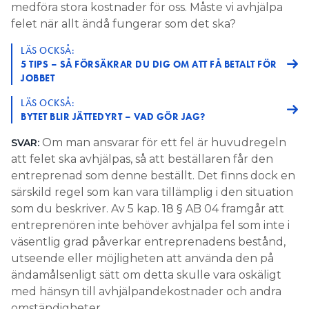
medföra stora kostnader för oss. Måste vi avhjälpa
felet när allt ändå fungerar som det ska?
LÄS OCKSÅ:
5 TIPS – SÅ FÖRSÄKRAR DU DIG OM ATT FÅ BETALT FÖR
JOBBET
LÄS OCKSÅ:
BYTET BLIR JÄTTEDYRT – VAD GÖR JAG?
Om man ansvarar för ett fel är huvudregeln
SVAR:
att felet ska avhjälpas, så att beställaren får den
entreprenad som denne beställt. Det finns dock en
särskild regel som kan vara tillämplig i den situation
som du beskriver. Av 5 kap. 18 § AB 04 framgår att
entreprenören inte behöver avhjälpa fel som inte i
väsentlig grad påverkar entreprenadens bestånd,
utseende eller möjligheten att använda den på
ändamålsenligt sätt om detta skulle vara oskäligt
med hänsyn till avhjälpandekostnader och andra
omständigheter.