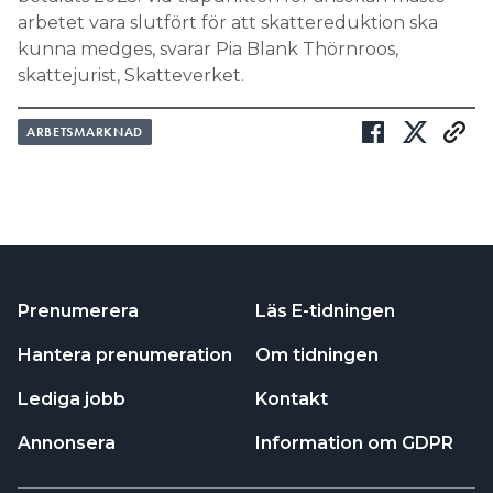
arbetet vara slutfört för att skattereduktion ska
kunna medges, svarar Pia Blank Thörnroos,
skattejurist, Skatteverket.
ARBETSMARKNAD
Prenumerera
Läs E-tidningen
Hantera prenumeration
Om tidningen
Lediga jobb
Kontakt
Annonsera
Information om GDPR