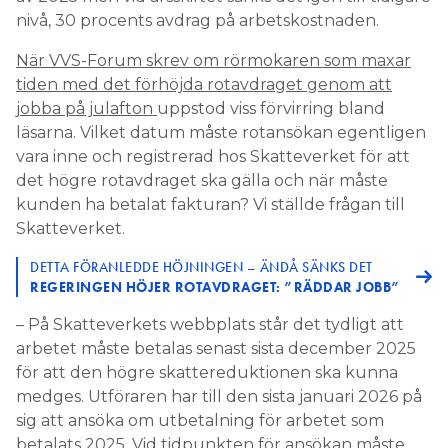
nivå, 30 procents avdrag på arbetskostnaden.
När VVS-Forum skrev om rörmokaren som maxar
tiden med det förhöjda rotavdraget genom att
jobba på julafton
uppstod viss förvirring bland
läsarna. Vilket datum måste rotansökan egentligen
vara inne och registrerad hos Skatteverket för att
det högre rotavdraget ska gälla och när måste
kunden ha betalat fakturan? Vi ställde frågan till
Skatteverket.
DETTA FÖRANLEDDE HÖJNINGEN – ÄNDÅ SÄNKS DET
REGERINGEN HÖJER ROTAVDRAGET: ”RÄDDAR JOBB”
– På Skatteverkets webbplats står det tydligt att
arbetet måste betalas senast sista december 2025
för att den högre skattereduktionen ska kunna
medges. Utföraren har till den sista januari 2026 på
sig att ansöka om utbetalning för arbetet som
betalats 2025. Vid tidpunkten för ansökan måste