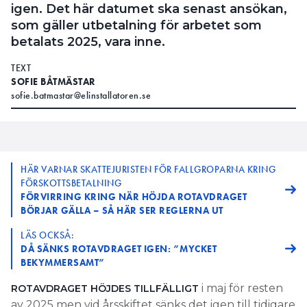
igen. Det här datumet ska senast ansökan,
som gäller utbetalning för arbetet som
betalats 2025, vara inne.
TEXT
SOFIE BÅTMÄSTAR
sofie.batmastar@elinstallatoren.se
HÄR VARNAR SKATTEJURISTEN FÖR FALLGROPARNA KRING
FÖRSKOTTSBETALNING
FÖRVIRRING KRING NÄR HÖJDA ROTAVDRAGET
BÖRJAR GÄLLA – SÅ HÄR SER REGLERNA UT
LÄS OCKSÅ:
DÅ SÄNKS ROTAVDRAGET IGEN: ”MYCKET
BEKYMMERSAMT”
i maj för resten
ROTAVDRAGET HÖJDES TILLFÄLLIGT
av 2025 men vid årsskiftet sänks det igen till tidigare