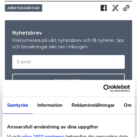
ARBETSMARKNAD
Nyhetsbrev
Prenumerera på vårt nyhetsbrev och få nyheter, tips
och bevakningar rakt ner i inkorgen
Samtycke
Information
Reklaminställningar
Om
REKOMMENDERADE ARTIKLAR
Ansvarsfull användning av dina uppgifter
Vi och
våra 1022 partners
behandlar din personliga data,