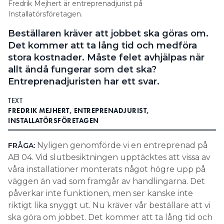
Fredrik Mejhert är entreprenadjurist på
Information om GDPR
Installatörsföretagen.
Search for:
Beställaren kräver att jobbet ska göras om.
Det kommer att ta lång tid och medföra
stora kostnader. Måste felet avhjälpas när
allt ändå fungerar som det ska?
SEARCH
Entreprenadjuristen har ett svar.
TEXT
FREDRIK MEJHERT, ENTREPRENADJURIST,
INSTALLATÖRSFÖRETAGEN
Nyligen genomförde vi en entreprenad på
FRÅGA:
AB 04. Vid slutbesiktningen upptäcktes att vissa av
våra installationer monterats något högre upp på
väggen än vad som framgår av handlingarna. Det
påverkar inte funktionen, men ser kanske inte
riktigt lika snyggt ut. Nu kräver vår beställare att vi
ska göra om jobbet. Det kommer att ta lång tid och