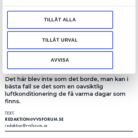
och annonserna till användarna, tillhandahålla funktioner
för sociala medier och analysera vår trafik. Vi
vidarebefordrar även sådana identifierare och annan
TILLÅT ALLA
information från din enhet till de sociala medier och
annons- och analysföretag som vi samarbetar med.
Dessa kan i sin tur kombinera informationen med annan
TILLÅT URVAL
information som du har tillhandahållit eller som de har
samlat in när du har använt deras tjänster.
AVVISA
Illustration: Dall-E/Getty.
Det här blev inte som det borde, man kan i
bästa fall se det som en oavsiktlig
luftkonditionering de få varma dagar som
finns.
TEXT
REDAKTION@VVSFORUM.SE
redaktion@vvsforum.se