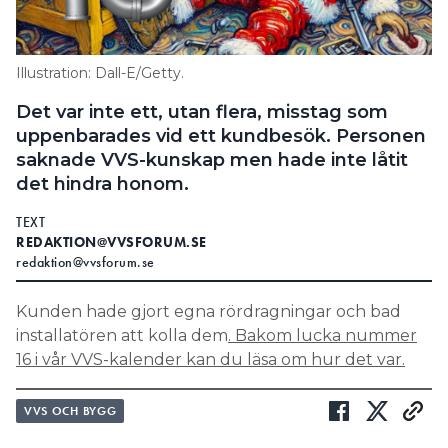
Information om GDPR
Search for:
Illustration: Dall-E/Getty.
Det var inte ett, utan flera, misstag som
uppenbarades vid ett kundbesök. Personen
SEARCH
saknade VVS-kunskap men hade inte låtit
det hindra honom.
TEXT
REDAKTION@VVSFORUM.SE
redaktion@vvsforum.se
Kunden hade gjort egna rördragningar och bad
installatören att kolla dem
. Bakom lucka nummer
16 i vår VVS-kalender kan du läsa om hur det var.
VVS OCH BYGG