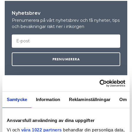
Nyhetsbrev
Prenumerera på vårt nyhetsbrev och få nyheter, tips
och bevakningar rakt ner i inkorgen
Samtycke
Information
Reklaminställningar
Om
REKOMMENDERADE ARTIKLAR
Ansvarsfull användning av dina uppgifter
Vi och
våra 1022 partners
behandlar din personliga data,