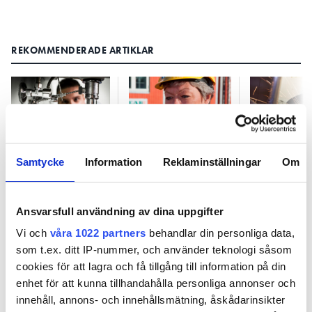
REKOMMENDERADE ARTIKLAR
Det här blir
Stärkt strejkrätt
Kritik mot 
Samtycke
Information
Reklaminställningar
Om
lägstalönen för
mot utländska
beslutet o
utstationerade
företag
lön för lik
Ansvarsfull användning av dina uppgifter
Vi och
våra 1022 partners
behandlar din personliga data,
som t.ex. ditt IP-nummer, och använder teknologi såsom
cookies för att lagra och få tillgång till information på din
enhet för att kunna tillhandahålla personliga annonser och
innehåll, annons- och innehållsmätning, åskådarinsikter