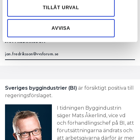
skrota lex Laval, men på byggområdet har
Dessa kan i sin tur kombinera informationen med annan
parterna enats om hur regeringsförslaget
TILLÅT URVAL
information som du har tillhandahållit eller som de har
ska omsättas i en timlön för EU-
samlat in när du har använt deras tjänster.
medborgare som jobbar i Sverige.
AVVISA
TEXT
JAN FREDRIKSSON
jan.fredriksson@vvsforum.se
Sveriges byggindustrier (BI)
är försiktigt positiva till
regeringsförslaget.
I tidningen Byggindustrin
säger Mats Åkerlind, vice vd
och förhandlingschef på BI, att
förutsättningarna ändrats och
att arbetsgivarna därför är mer