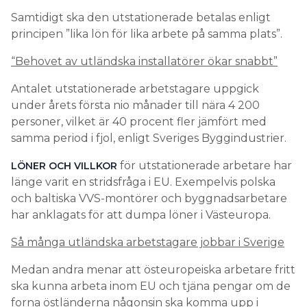
Samtidigt ska den utstationerade betalas enligt
principen ”lika lön för lika arbete på samma plats”.
“Behovet av utländska installatörer ökar snabbt”
Antalet utstationerade arbetstagare uppgick
under årets första nio månader till nära 4 200
personer, vilket är 40 procent fler jämfört med
samma period i fjol, enligt Sveriges Byggindustrier.
för utstationerade arbetare har
LÖNER OCH VILLKOR
länge varit en stridsfråga i EU. Exempelvis polska
och baltiska VVS-montörer och byggnadsarbetare
har anklagats för att dumpa löner i Västeuropa.
Så många utländska arbetstagare jobbar i Sverige
Medan andra menar att östeuropeiska arbetare fritt
ska kunna arbeta inom EU och tjäna pengar om de
forna östländerna någonsin ska komma upp i