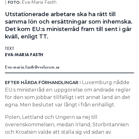
|
Eva-Maria Fasth
FOTO:
Information om GDPR
Utstationerade arbetare ska ha rätt till
Search for:
samma lön och ersättningar som inhemska.
Det kom EU:s ministerråd fram till sent i går
kväll, enligt TT.
SEARCH
TEXT
EVA-MARIA FASTH
Eva-maria.fasth@vvsforum.se
i Luxemburg nådde
EFTER HÅRDA FÖRHANDLINGAR
EU:s ministerråd en uppgörelse om ändrade regler
för den som jobbar tillfälligt i ett annat land än det
egna. Men beslutet var långt i från enhälligt.
Polen, Lettland och Ungern sa nej till
överenskommelsen, medan Irland, Storbritannien
och Kroatien valde att ställa sig vid sidan av.