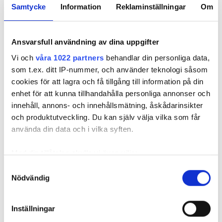
Samtycke
Information
Reklaminställningar
Om
Ansvarsfull användning av dina uppgifter
Vi och
våra 1022 partners
behandlar din personliga data,
som t.ex. ditt IP-nummer, och använder teknologi såsom
Patrik Vinsa, ny vice vd på Indoor Energy Services AB.
cookies för att lagra och få tillgång till information på din
”I takt med att vi växer är det viktigt att rätt
enhet för att kunna tillhandahålla personliga annonser och
person gör rätt saker”, säger Patrik Vinsa, ny
innehåll, annons- och innehållsmätning, åskådarinsikter
vice vd på Indoor Energy Services. Här är
och produktutveckling. Du kan själv välja vilka som får
rekrytering av medarbetare inget
använda din data och i vilka syften.
bekymmer.
Med din tillåtelse skulle vi även vilja:
TEXT
Samla in information om din geografiska plats
Samtyckesval
KLAS SÖRBO
Nödvändig
som kan ha en noggrannhet på upp till flera meter
klas.sorbo@vvsforum.se
Identifiera din enhet genom att aktivt skanna den
för specifika kännetecken (fingeravtryck)
Inställningar
Hallå där Patrik Vinsa, som sedan årsskiftet är ny
Ta reda på mer om hur dina personliga uppgifter