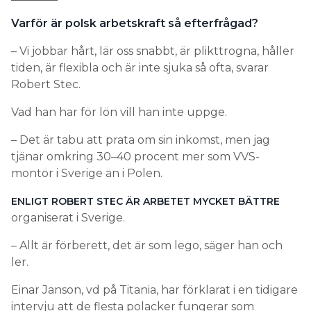
Varför är polsk arbetskraft så efterfrågad?
– Vi jobbar hårt, lär oss snabbt, är plikttrogna, håller
tiden, är flexibla och är inte sjuka så ofta, svarar
Robert Stec.
Vad han har för lön vill han inte uppge.
– Det är tabu att prata om sin inkomst, men jag
tjänar omkring 30–40 procent mer som VVS-
montör i Sverige än i Polen.
ENLIGT ROBERT STEC ÄR ARBETET MYCKET BÄTTRE
organiserat i Sverige.
– Allt är förberett, det är som lego, säger han och
ler.
Einar Janson, vd på Titania, har förklarat i en tidigare
intervju att de flesta polacker fungerar som