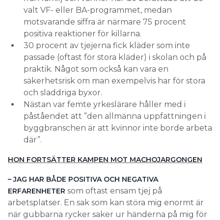
valt VF- eller BA-programmet, medan
motsvarande siffra är närmare 75 procent
positiva reaktioner för killarna.
30 procent av tjejerna fick kläder som inte
passade (oftast för stora kläder) i skolan och på
praktik. Något som också kan vara en
säkerhetsrisk om man exempelvis har för stora
och sladdriga byxor.
Nästan var femte yrkeslärare håller med i
påståendet att ”den allmänna uppfattningen i
byggbranschen är att kvinnor inte borde arbeta
där”.
HON FORTSÄTTER KAMPEN MOT MACHOJARGONGEN
– JAG HAR BÅDE POSITIVA OCH NEGATIVA
som oftast ensam tjej på
ERFARENHETER
arbetsplatser. En sak som kan störa mig enormt är
när gubbarna rycker saker ur händerna på mig för