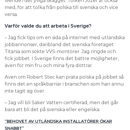
leende i det yviga skägget. Tolken Jozef är också
med, för att tolka från polska till svenska och vice
versa.
Varför valde du att arbeta i Sverige?
– Jag fick tips om en sida på internet med utländska
jobbannonser, däribland det svenska företaget
Titania som sökte VVS-montörer. Jag ringde och
fick jobbet. I Sverige finns det bättre möjligheter,
även för min fru och mina fyra döttrar.
Även om Robert Stec kan prata polska på jobbet så
finns det en språkbarriär i branschen som han ännu
inte tagit sig över.
– Jag vill bli Säker Vatten-certifierad, men det går
bara att bli det på svenska eller engelska.
“BEHOVET AV UTLÄNDSKA INSTALLATÖRER ÖKAR
SNABBT”