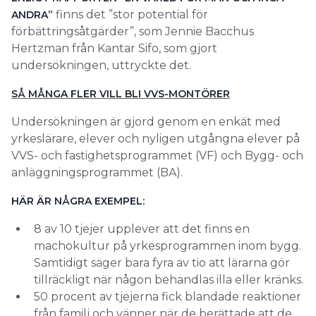
finns det ”stor potential för
ANDRA”
förbättringsåtgärder”, som Jennie Bacchus
Hertzman från Kantar Sifo, som gjort
undersökningen, uttryckte det.
SÅ MÅNGA FLER VILL BLI VVS-MONTÖRER
Undersökningen är gjord genom en enkät med
yrkeslärare, elever och nyligen utgångna elever på
VVS- och fastighetsprogrammet (VF) och Bygg- och
anläggningsprogrammet (BA).
HÄR ÄR NÅGRA EXEMPEL:
8 av 10 tjejer upplever att det finns en
machokultur på yrkesprogrammen inom bygg.
Samtidigt säger bara fyra av tio att lärarna gör
tillräckligt när någon behandlas illa eller kränks.
50 procent av tjejerna fick blandade reaktioner
från familj och vänner när de berättade att de