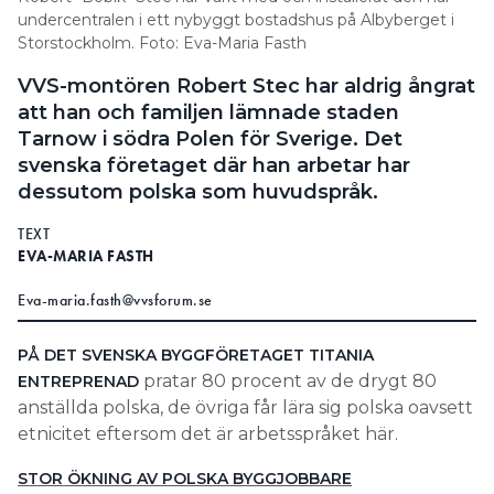
undercentralen i ett nybyggt bostadshus på Albyberget i
Information om GDPR
Storstockholm. Foto: Eva-Maria Fasth
Search for:
VVS-montören Robert Stec har aldrig ångrat
att han och familjen lämnade staden
Tarnow i södra Polen för Sverige. Det
svenska företaget där han arbetar har
SEARCH
dessutom polska som huvudspråk.
TEXT
EVA-MARIA FASTH
Eva-maria.fasth@vvsforum.se
PÅ DET SVENSKA BYGGFÖRETAGET TITANIA
pratar 80 procent av de drygt 80
ENTREPRENAD
anställda polska, de övriga får lära sig polska oavsett
etnicitet eftersom det är arbetsspråket här.
STOR ÖKNING AV POLSKA BYGGJOBBARE