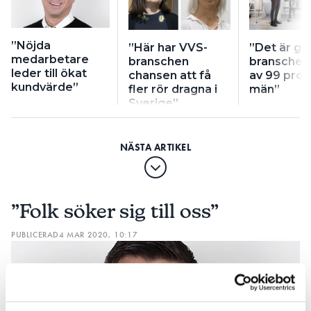
”Nöjda
”Här har VVS-
”Det är gal
medarbetare
branschen
branschen
leder till ökat
chansen att få
av 99 pro
kundvärde”
fler rör dragna i
män”
Sverige”
”Folk söker sig till oss”
PUBLICERAD
4 MAR 2020, 10:17