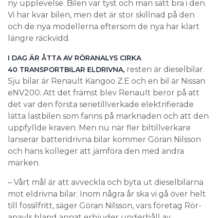
ny upplevelse. Bilen var tyst och man satt bra i den.
Vi har kvar bilen, men det är stor skillnad på den
och de nya modellerna eftersom de nya har klart
längre räckvidd.
I DAG ÄR ÅTTA AV RÖRANALYS CIRKA
resten är dieselbilar.
40 TRANSPORTBILAR ELDRIVNA,
Sju bilar är Renault Kangoo Z.E och en bil är Nissan
eNV200. Att det främst blev Renault beror på att
det var den första serietillverkade elektrifierade
lätta lastbilen som fanns på marknaden och att den
uppfyllde kraven. Men nu när fler biltillverkare
lanserar batteridrivna bilar kommer Göran Nilsson
och hans kolleger att jämföra den med andra
märken.
– Vårt mål är att avveckla och byta ut dieselbilarna
mot eldrivna bilar. Inom några år ska vi gå över helt
till fossilfritt, säger Göran Nilsson, vars företag Rör­
anayls bland annat erbjuder underhåll av