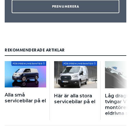
REKOMMENDERADE ARTIKLAR
FÖR PRENUMERANTER
FÖR PRENUMERANTER
Alla små
Här är alla stora
Låg dragvi
servicebilar på el
servicebilar på el
tvingar VV
montörer 
eldrivna s