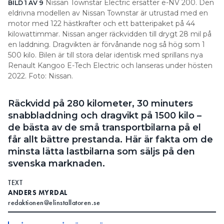
Nissan Townstar Electric ersätter e-NV 200. Den
BILD 1 AV 9
BI
eldrivna modellen av Nissan Townstar är utrustad med en
Te
motor med 122 hästkrafter och ett batteripaket på 44
de
kilowattimmar. Nissan anger räckvidden till drygt 28 mil på
en laddning. Dragvikten är förvånande nog så hög som 1
500 kilo. Bilen är till stora delar identisk med sprillans nya
Renault Kangoo E-Tech Electric och lanseras under hösten
2022. Foto: Nissan.
Räckvidd på 280 kilometer, 30 minuters
snabbladdning och dragvikt på 1500 kilo –
de bästa av de små transportbilarna på el
får allt bättre prestanda. Här är fakta om de
minsta lätta lastbilarna som säljs på den
svenska marknaden.
TEXT
ANDERS MYRDAL
redaktionen@elinstallatoren.se