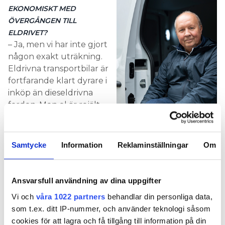
EKONOMISKT MED
ÖVERGÅNGEN TILL
ELDRIVET?
– Ja, men vi har inte gjort
någon exakt uträkning.
Eldrivna transportbilar är
fortfarande klart dyrare i
inköp än dieseldrivna
fordon. Men el är rejält
mycket billigare än
diesel i drift. Jag har
också en känsla av att
Samtycke
Information
Reklaminställningar
Om
elbilen håller längre än
en fossildriven bil. Det är
helt enkelt färre saker
Ansvarsfull användning av dina uppgifter
som går sönder. Jag tror på längre intervaller för
Vi och
våra 1022 partners
behandlar din personliga data,
elbilar, fem år för elbilar blir nog standard mot tre
som t.ex. ditt IP-nummer, och använder teknologi såsom
år för fossildrivna.
cookies för att lagra och få tillgång till information på din