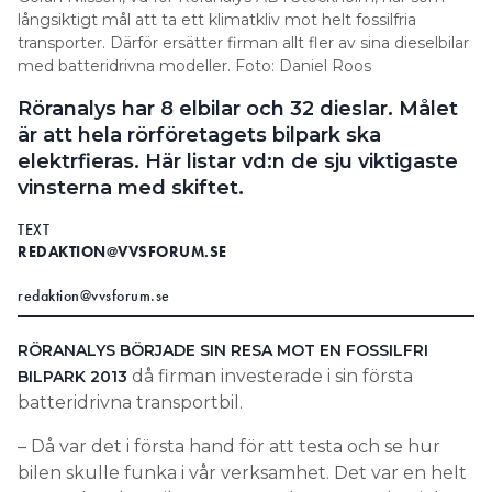
långsiktigt mål att ta ett klimatkliv mot helt fossilfria
Information om GDPR
transporter. Därför ersätter firman allt fler av sina dieselbilar
Search for:
med batteridrivna modeller. Foto: Daniel Roos
Röranalys har 8 elbilar och 32 dieslar. Målet
är att hela rörföretagets bilpark ska
elektrfieras. Här listar vd:n de sju viktigaste
SEARCH
vinsterna med skiftet.
TEXT
REDAKTION@VVSFORUM.SE
redaktion@vvsforum.se
RÖRANALYS BÖRJADE SIN RESA MOT EN FOSSILFRI
då firman investerade i sin första
BILPARK 2013
batteridrivna transportbil.
– Då var det i första hand för att testa och se hur
bilen skulle funka i vår verksamhet. Det var en helt