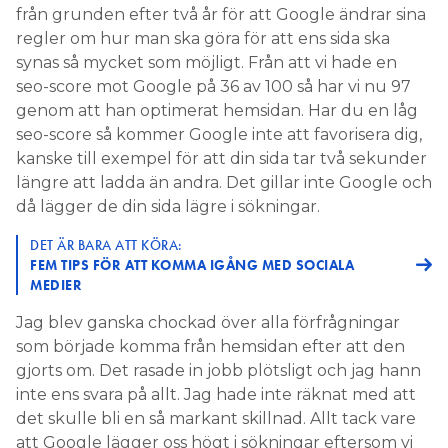
från grunden efter två år för att Google ändrar sina
regler om hur man ska göra för att ens sida ska
synas så mycket som möjligt. Från att vi hade en
seo-score mot Google på 36 av 100 så har vi nu 97
genom att han optimerat hemsidan. Har du en låg
seo-score så kommer Google inte att favorisera dig,
kanske till exempel för att din sida tar två sekunder
längre att ladda än andra. Det gillar inte Google och
då lägger de din sida lägre i sökningar.
DET ÄR BARA ATT KÖRA:
FEM TIPS FÖR ATT KOMMA IGÅNG MED SOCIALA
MEDIER
Jag blev ganska chockad över alla förfrågningar
som började komma från hemsidan efter att den
gjorts om. Det rasade in jobb plötsligt och jag hann
inte ens svara på allt. Jag hade inte räknat med att
det skulle bli en så markant skillnad. Allt tack vare
att Google lägger oss högt i sökningar eftersom vi