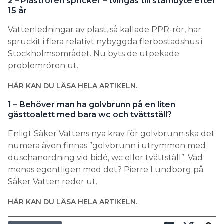
2 – Plaströren spricker – tvingas till stambyte efter
15 år
Vattenledningar av plast, så kallade PPR-rör, har
spruckit i flera relativt nybyggda flerbostadshus i
Stockholmsområdet. Nu byts de utpekade
problemrören ut.
HÄR KAN DU LÄSA HELA ARTIKELN.
1 – Behöver man ha golvbrunn på en liten
gästtoalett med bara wc och tvättställ?
Enligt Säker Vattens nya krav för golvbrunn ska det
numera även finnas ”golvbrunn i utrymmen med
duschanordning vid bidé, wc eller tvättställ”. Vad
menas egentligen med det? Pierre Lundborg på
Säker Vatten reder ut.
HÄR KAN DU LÄSA HELA ARTIKELN.