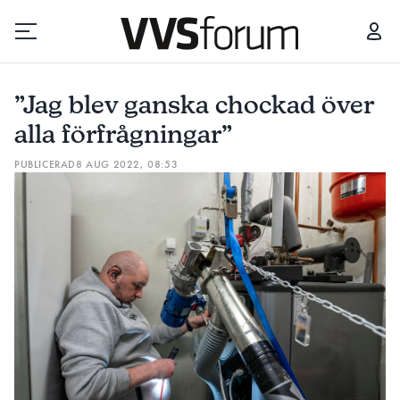
”JAG BLEV GANSKA CHOCKAD ÖVER ALLA FÖRFRÅGNINGAR”
”Jag blev ganska chockad över
Prenumerera
alla förfrågningar”
PUBLICERAD
8 AUG 2022, 08:53
Hantera prenumeration
Lediga jobb
Annonsera
Läs E-tidningen
Om tidningen
Kontakt