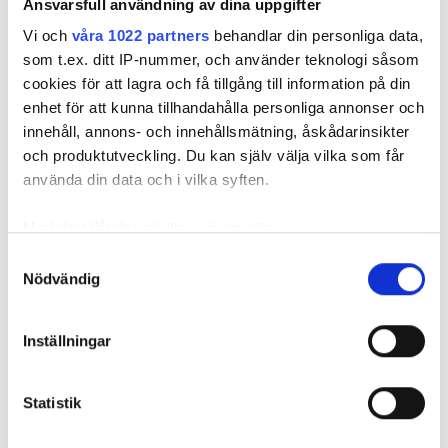
Ansvarsfull användning av dina uppgifter
Vi och
våra 1022 partners
behandlar din personliga data,
REKOMMENDERADE ARTIKLAR
som t.ex. ditt IP-nummer, och använder teknologi såsom
cookies för att lagra och få tillgång till information på din
enhet för att kunna tillhandahålla personliga annonser och
innehåll, annons- och innehållsmätning, åskådarinsikter
och produktutveckling. Du kan själv välja vilka som får
använda din data och i vilka syften.
Här är de fem
Här är 7
Udda VVS-
Med din tillåtelse skulle vi även vilja:
mest lästa
speciallösningar:
lösningar i
artiklarna på
”Vi fick dra fram
utan vägga
Samla in information om din geografiska plats
Samtyckesval
VVS-Forum i
alla
”Väldigt t
Nödvändig
som kan ha en noggrannhet på upp till flera meter
oktober
golvvärmematningar
vissa ställ
Identifiera din enhet genom att aktivt skanna den
i gula 50-slangar”
för specifika kännetecken (fingeravtryck)
Inställningar
Ta reda på mer om hur dina personliga uppgifter
behandlas och ställ in dina preferenser i
detaljsektionen
.
Statistik
Du kan ändra eller dra tillbaka ditt samtycke när som
helst från cookie-förklaringen.