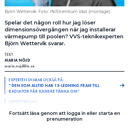
Information om GDPR
Björn Wettervik. Foto: IN/Elcentrum Väst (montage)
Search for:
Spelar det någon roll hur jag löser
dimensionsövergången när jag installerar
värmepump till poolen? VVS-teknikexperten
Björn Wettervik svarar.
SEARCH
TEXT
MARIA NÖJD
maria.nojd@in.se
EXPERTEN SVARAR OCKSÅ PÅ:
”DEN SOM ALLTID HAR 15-LEDNING FRAM TILL
RADIATOR FÅR KANSKE TÄNKA OM”
EXPERTFRÅGAN
GÅR DET ATT RENOVERA EN GAMMAL
GOLVVÄRMEFÖRDELARE?
Fortsätt läsa genom att logga in eller starta en
prenumeration
Jag ska installera värmepump till en pool.
FRÅGA: