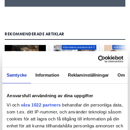
lättare att få undertryck och att det sugs in luft
med en mindre dimension på sugsidan.
REKOMMENDERADE ARTIKLAR
FÖR PRENUMERANTER
FÖR PRENU
Samtycke
Information
Reklaminställningar
Om
Kan man
Får man lägga
VVS-
använda
synlig skarv på
teknikexpe
tandkräm i
avlopp till
”Går det a
Ansvarsfull användning av dina uppgifter
stället för
tvättmaskin i
tappa ur li
Locherpasta?
badrum?
så är det b
Vi och
våra 1022 partners
behandlar din personliga data,
som t.ex. ditt IP-nummer, och använder teknologi såsom
cookies för att lagra och få tillgång till information på din
enhet för att kunna tillhandahålla personliga annonser och