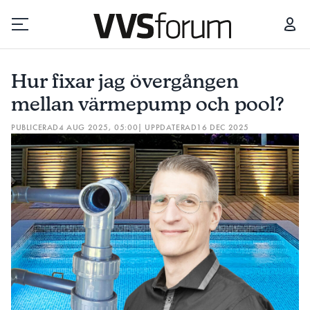
HUR FIXAR JAG ÖVERGÅNGEN MELLAN VÄRMEPUMP OCH POOL?
Hur fixar jag övergången
Prenumerera
mellan värmepump och pool?
PUBLICERAD
4 AUG 2025, 05:00
| UPPDATERAD
16 DEC 2025
Hantera prenumeration
Lediga jobb
Annonsera
Läs E-tidningen
Om tidningen
Kontakt