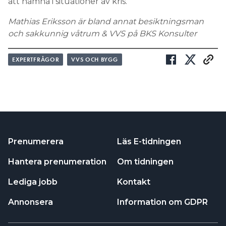
att hamna i situationer av kris.”
Mathias Eriksson är bland annat besiktningsman
och sakkunnig våtrum & VVS på BKS Konsulter
EXPERTFRÅGOR
VVS OCH BYGG
Prenumerera
Läs E-tidningen
Hantera prenumeration
Om tidningen
Lediga jobb
Kontakt
Annonsera
Information om GDPR