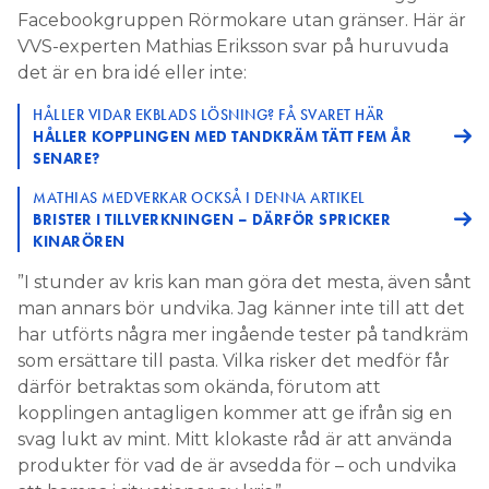
Facebookgruppen Rörmokare utan gränser. Här är
VVS-experten Mathias Eriksson svar på huruvuda
det är en bra idé eller inte:
HÅLLER VIDAR EKBLADS LÖSNING? FÅ SVARET HÄR
HÅLLER KOPPLINGEN MED TANDKRÄM TÄTT FEM ÅR
SENARE?
MATHIAS MEDVERKAR OCKSÅ I DENNA ARTIKEL
BRISTER I TILLVERKNINGEN – DÄRFÖR SPRICKER
KINARÖREN
”I stunder av kris kan man göra det mesta, även sånt
man annars bör undvika. Jag känner inte till att det
har utförts några mer ingående tester på tandkräm
som ersättare till pasta. Vilka risker det medför får
därför betraktas som okända, förutom att
kopplingen antagligen kommer att ge ifrån sig en
svag lukt av mint. Mitt klokaste råd är att använda
produkter för vad de är avsedda för – och undvika