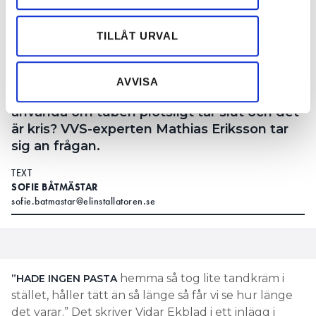
information från din enhet till de sociala medier och
sakkunnig våtrum & VVS på BKS Konsulter. Här tar han sig
annons- och analysföretag som vi samarbetar med.
an en mintdoftande fråga. På bilden i bakgrunden har
tandkräm använts som tätning. Foto: Privat
Dessa kan i sin tur kombinera informationen med annan
TILLÅT URVAL
information som du har tillhandahållit eller som de har
Vilka är de största riskerna med att använda
samlat in när du har använt deras tjänster.
ett icke avsett medel för smörjning? Finns
AVVISA
det något ”husmorsknep” man kan
använda om tuben plötsligt tar slut och det
är kris? VVS-experten Mathias Eriksson tar
sig an frågan.
TEXT
SOFIE BÅTMÄSTAR
sofie.batmastar@elinstallatoren.se
hemma så tog lite tandkräm i
”HADE INGEN PASTA
stället, håller tätt än så länge så får vi se hur länge
det varar.” Det skriver Vidar Ekblad i ett inlägg i