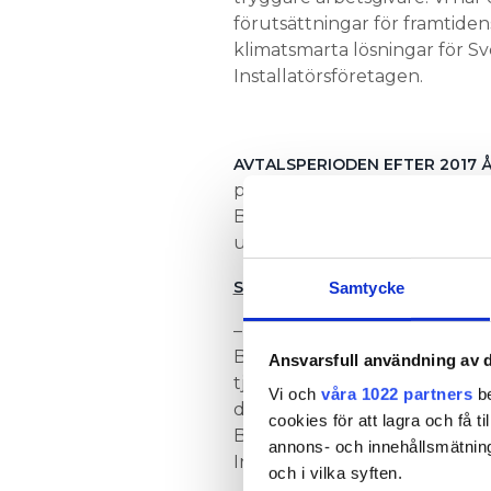
förutsättningar för framtiden
klimatsmarta lösningar för Sv
Installatörsföretagen.
AVTALSPERIODEN EFTER 2017 
präglats av ett konstruktivt 
Bland annat har parterna tag
underlätta företagens arbete
SÅ MYCKET HÖJDES LÖNEN FÖR
Samtycke
– I kollektivavtalen vill vi f
Bygg- och installationssektor
Ansvarsfull användning av d
tjänstemannaavtalen inom hel
Vi och
våra 1022 partners
be
därför att en partsgemensam 
cookies för att lagra och få t
Byggföretagen, säger Henrik 
annons- och innehållsmätning
Installatörsföretagen.
och i vilka syften.