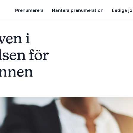
N
LÄTTARE FÅ DISPENS FÖR NATTARBETE
BYGGAVTALET I HA
Prenumerera
Hantera prenumeration
Lediga j
ven i
lsen för
ännen