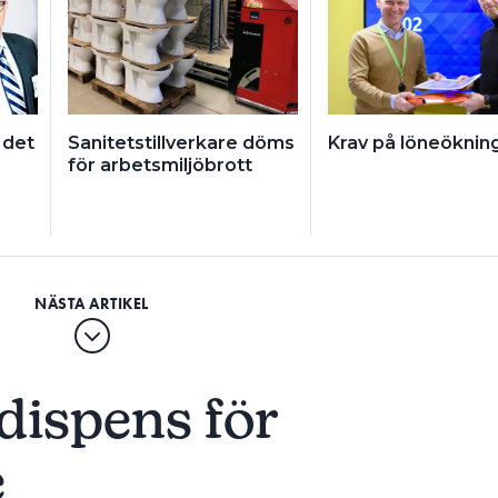
 det
Sanitetstillverkare döms
Krav på löneöknin
för arbetsmiljöbrott
 dispens för
e