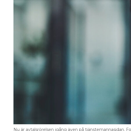
Information om GDPR
Search for:
SEARCH
Nu är avtalsrörelsen igång även på tjänstemannasidan. F