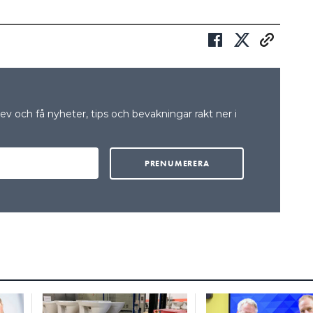
v och få nyheter, tips och bevakningar rakt ner i