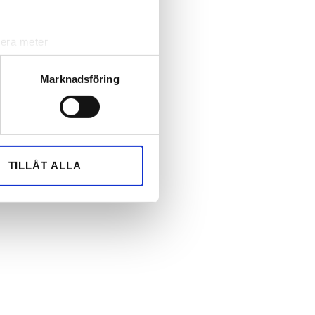
lera meter
ryck)
ljsektionen
. Du kan ändra
Marknadsföring
andahålla funktioner för
n information från din enhet
 tur kombinera informationen
TILLÅT ALLA
deras tjänster.