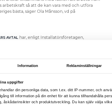
s arbetskraft så att de kan vara med och utföra
eriges bästa, säger Ola Månsson, vd på
har, enligt Installatörsföretagen,
ÅRS AVTAL
och lösningsorienterat samarbete mellan parterna.
it fram och presenterat ett material som ska
 med den psykosociala arbetsmiljön.
 VVS-MONTÖRER 1 MAJ 2019
Information
Reklaminställningar
örtydliga för att underlätta tjänstemannens vardag.
n ser att det skulle innebära fördelar om
ina uppgifter
a sektorn var likalydande. Arbetsgivarsidan yrkar
handlar din personliga data, som t.ex. ditt IP-nummer, och anv
arbetsgrupp tillsätts tillsammans med
illgång till information på din enhet för att kunna tillhandahålla pe
Junzell, förhandlingschef på
, åskådarinsikter och produktutveckling. Du kan själv välja vilk