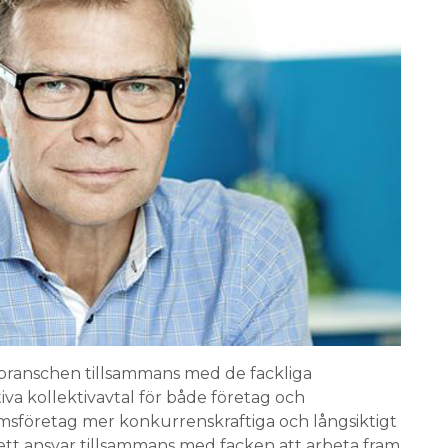
la branschen tillsammans med de fackliga
iva kollektivavtal för både företag och
msföretag mer konkurrenskraftiga och långsiktigt
 ett ansvar tillsammans med facken att arbeta fram