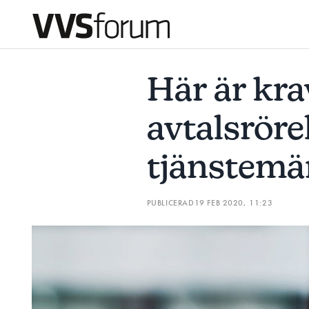
HÄR ÄR KRAVEN I AVTALSRÖRELSEN FÖR TJÄNSTEMÄNNE
Här är kra
Prenumerera
avtalsröre
Hantera prenumeration
tjänstem
Lediga jobb
PUBLICERAD
19 FEB 2020, 11:23
Annonsera
Läs E-tidningen
Om tidningen
Kontakt