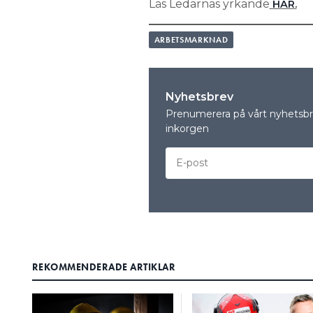
Läs Ledarnas yrkande
HÄR.
ARBETSMARKNAD
Nyhetsbrev
Prenumerera på vårt nyhetsbre
inkorgen
REKOMMENDERADE ARTIKLAR