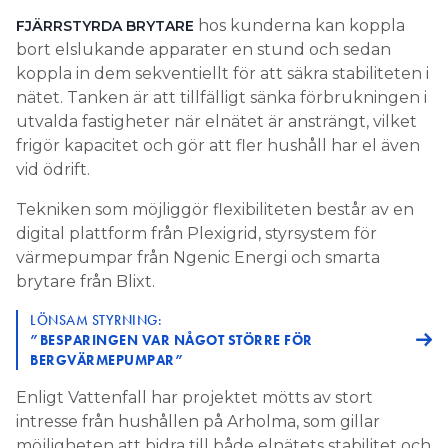
hos kunderna kan koppla
FJÄRRSTYRDA BRYTARE
bort elslukande apparater en stund och sedan
koppla in dem sekventiellt för att säkra stabiliteten i
nätet. Tanken är att tillfälligt sänka förbrukningen i
utvalda fastigheter när elnätet är ansträngt, vilket
frigör kapacitet och gör att fler hushåll har el även
vid ödrift.
Tekniken som möjliggör flexibiliteten består av en
digital plattform från Plexigrid, styrsystem för
värmepumpar från Ngenic Energi och smarta
brytare från Blixt.
LÖNSAM STYRNING:
”BESPARINGEN VAR NÅGOT STÖRRE FÖR
BERGVÄRMEPUMPAR”
Enligt Vattenfall har projektet mötts av stort
intresse från hushållen på Arholma, som gillar
möjligheten att bidra till både elnätets stabilitet och