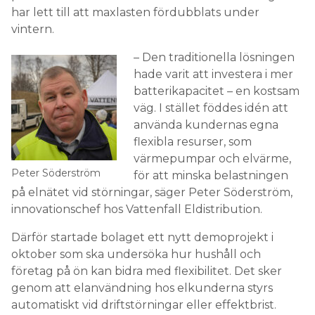
som råder. Det ställer vi krav på! säger Rolf Källkvist.
har lett till att maxlasten fördubblats under
vintern.
– Den traditionella lösningen
hade varit att investera i mer
batterikapacitet – en kostsam
väg. I stället föddes idén att
använda kundernas egna
flexibla resurser, som
värmepumpar och elvärme,
Peter Söderström
för att minska belastningen
på elnätet vid störningar, säger Peter Söderström,
innovationschef hos Vattenfall Eldistribution.
Därför startade bolaget ett nytt demoprojekt i
oktober som ska undersöka hur hushåll och
företag på ön kan bidra med flexibilitet. Det sker
genom att elanvändning hos elkunderna styrs
automatiskt vid driftstörningar eller effektbrist.