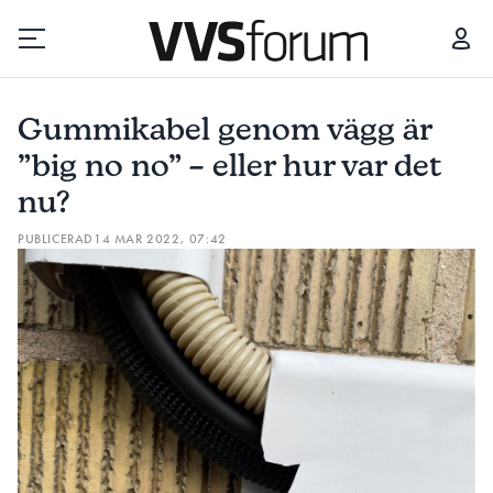
GUMMIKABEL GENOM VÄGG ÄR ”BIG NO NO” – ELLER HUR VAR DET NU?
Gummikabel genom vägg är
Prenumerera
”big no no” – eller hur var det
nu?
Hantera prenumeration
PUBLICERAD
14 MAR 2022, 07:42
Lediga jobb
Annonsera
Läs E-tidningen
Om tidningen
Kontakt