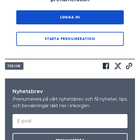
är okej att använda gummikabel, utan att det ska
vara kabel för fast installation.
LOGGA IN
“Det fanns en gammal skrivning i
Starkströmsföreskrifterna, för cirka
STARTA PRENUMERATION
25 år sedan, om att man ej fick ersätta
fast installationskabel med
gummikabel. Men i dag är det en
TEKNIK
skröna, eftersom det inte finns något
sådant förbud i föreskrifterna.”
ROLF KÄLLKVIST, ELINSPEKTÖR ELSÄKERHETSVERKET
Nyhetsbrev
Prenumerera på vårt nyhetsbrev och få nyheter, tips
MER OM VÄRMEPUMPAR:
och bevakningar rakt ner i inkorgen
INSTALLERADE VÄRMEPUMPEN FELAKTIGT – FÅR ÄNDÅ
RÄTT MOT KUNDEN
LÄS OCKSÅ:
STYRNING AV VÄRMEPUMPAR: “SOM ATT VÄNTA EN
HALVTIMME FÖR ATT SLIPPA DE VÄRSTA KÖERNA”