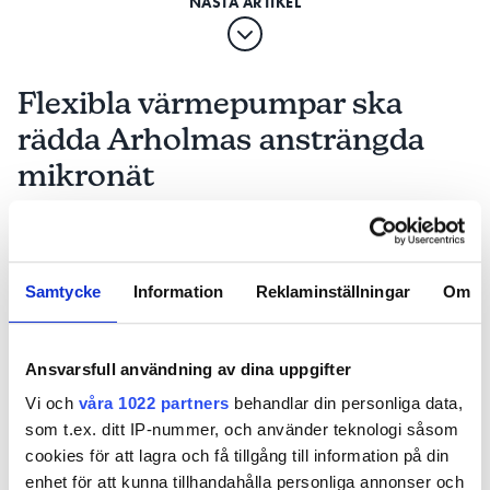
– Det tycker jag mer hör till
större installationer som
luft/vattenvärmepumpar. När
Flexibla värmepumpar ska
det gäller luft/luft är väl
egentligen anslutningen
rädda Arholmas ansträngda
mellan inne- och utedel inte
mikronät
en fast installation. Det är en
Cristian Österlund-
hopkoppling av två delar i
PUBLICERAD
16 JAN 2026, 05:00
| UPPDATERAD
15 JAN 2026
Karlsson
samma utrustning, säger
Cristian Österlund-Karlsson.
Samtycke
Information
Reklaminställningar
Om
Utöver tillverkarnas anvisningar ser han flera
fördelar med flexibel gummikabel (till exempel
H07RN-F, RDOE) mellan inne- och utedel. En
Ansvarsfull användning av dina uppgifter
luft/luftvärmepump är en maskin som kan vibrera
Vi och
våra 1022 partners
behandlar din personliga data,
och utedelen sitter ofta rörlig på ett stativ. Då är det
som t.ex. ditt IP-nummer, och använder teknologi såsom
bra med en anslutningskabel som tål rörelser. En
cookies för att lagra och få tillgång till information på din
EXLQ-kabel är inte gjord för att röra sig, och det kan
enhet för att kunna tillhandahålla personliga annonser och
i värsta fall leda till materialutmattning.