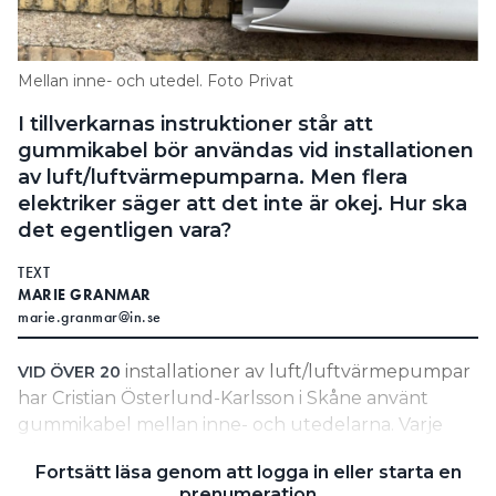
Information om GDPR
Search for:
Mellan inne- och utedel. Foto Privat
I tillverkarnas instruktioner står att
gummikabel bör användas vid installationen
SEARCH
av luft/luftvärmepumparna. Men flera
elektriker säger att det inte är okej. Hur ska
det egentligen vara?
TEXT
MARIE GRANMAR
marie.granmar@in.se
installationer av luft/luftvärmepumpar
VID ÖVER 20
har Cristian Österlund-Karlsson i Skåne använt
gummikabel mellan inne- och utedelarna. Varje
gång har han följt tillverkarens anvisningar. Trots
Fortsätt läsa genom att logga in eller starta en
det har elektriker i hans närhet påpekat att det inte
prenumeration