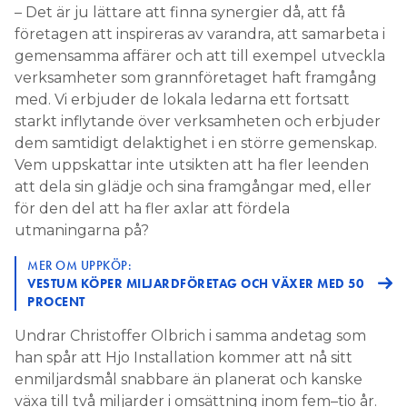
– Det är ju lättare att finna synergier då, att få
företagen att inspireras av varandra, att samarbeta i
gemensamma affärer och att till exempel utveckla
verksamheter som grannföretaget haft framgång
med. Vi erbjuder de lokala ledarna ett fortsatt
starkt inflytande över verksamheten och erbjuder
dem samtidigt delaktighet i en större gemenskap.
Vem uppskattar inte utsikten att ha fler leenden
att dela sin glädje och sina framgångar med, eller
för den del att ha fler axlar att fördela
utmaningarna på?
MER OM UPPKÖP:
VESTUM KÖPER MILJARDFÖRETAG OCH VÄXER MED 50
PROCENT
Undrar Christoffer Olbrich i samma andetag som
han spår att Hjo Installation kommer att nå sitt
enmiljardsmål snabbare än planerat och kanske
växa till två miljarder i omsättning inom fem–tio år.