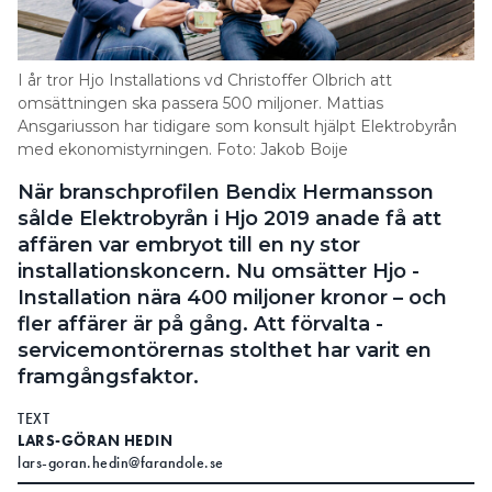
Information om GDPR
Search for:
I år tror Hjo Installations vd Christoffer Olbrich att
omsättningen ska passera 500 miljoner. Mattias
Ansgariusson har tidigare som konsult hjälpt ­Elektrobyrån
med ekonomistyrningen. Foto: Jakob Boije
SEARCH
När branschprofilen Bendix Hermansson
sålde Elektrobyrån i Hjo 2019 ­anade få att
affären var embryot till en ny stor
installationskoncern. Nu omsätter Hjo ­
Installation nära 400 miljoner kronor – och
fler affärer är på gång. Att förvalta ­
servicemontörernas stolthet har varit en
framgångsfaktor.
TEXT
LARS-GÖRAN HEDIN
lars-goran.hedin@farandole.se