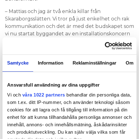
– Mattias och jag är två enkla killar från
Skaraborgsslätten. Vi tror på just enkelhet och rak
kommunikation och det är med det budskapet som
vi nu startat byggandet av en installationskoncern
med bolag inom flera installationsdiscipliner.
hade Christoffer Olbrich och
REDAN FRÅN START
Mattias Ansgariusson tanken om att köpa upp
Samtycke
Information
Reklaminställningar
Om
ytterligare något eller ett par installationsbolag i
närområdet. Men redan efter ett år bestämde de
sig för att spänna bågen ytterligare – de satte upp
Ansvarsfull användning av dina uppgifter
som mål att nå en miljard i omsättning år 2025, med
Vi och
våra 1022 partners
behandlar din personliga data,
en ökningstakt på 80 miljoner per halvår fram till
som t.ex. ditt IP-nummer, och använder teknologi såsom
dess. Och avsikten var att expansionen skulle ske
cookies för att lagra och få tillgång till information på din
med lönsamhet.
enhet för att kunna tillhandahålla personliga annonser och
innehåll, annons- och innehållsmätning, åskådarinsikter
– Hjo Installations erbjudande är en kompott av tre
och produktutveckling. Du kan själv välja vilka som får
huvudsakliga ingredienser: