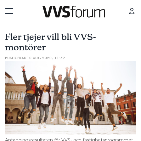
FLER TJEJER VILL BLI VVS-MONTÖRER
”SKA VI UTBILDA TILL
Fler tjejer vill bli VVS-
Prenumerera
montörer
PUBLICERAD
10 AUG 2020, 11:59
Hantera prenumeration
Lediga jobb
Annonsera
Läs E-tidningen
Om tidningen
Kontakt
Antagningsresultaten för VVS- och fastighetsprogrammet