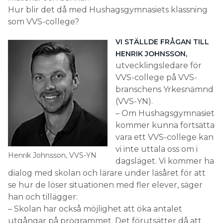
Hur blir det då med Hushagsgymnasiets klassning
som VVS-college?
VI STÄLLDE FRÅGAN TILL
HENRIK JOHNSSON,
utvecklingsledare för
VVS-college på VVS-
branschens Yrkesnämnd
(VVS-YN).
– Om Hushagsgymnasiet
kommer kunna fortsätta
vara ett VVS-college kan
vi inte uttala oss om i
Henrik Johnsson, VVS-YN
dagsläget. Vi kommer ha
dialog med skolan och lärare under läsåret för att
se hur de löser situationen med fler elever, säger
han och tillägger:
– Skolan har också möjlighet att öka antalet
utgångar på programmet. Det förutsätter då att