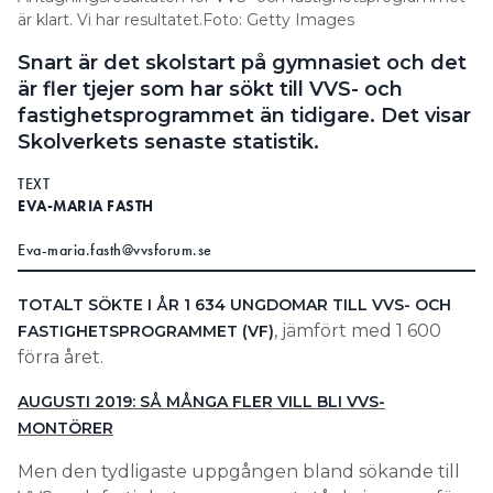
är klart. Vi har resultatet.Foto: Getty Images
Information om GDPR
Snart är det skolstart på gymnasiet och det
Search for:
är fler tjejer som har sökt till VVS- och
fastighetsprogrammet än tidigare. Det visar
Skolverkets senaste statistik.
SEARCH
TEXT
EVA-MARIA FASTH
Eva-maria.fasth@vvsforum.se
TOTALT SÖKTE I ÅR 1 634 UNGDOMAR TILL VVS- OCH
, jämfört med 1 600
FASTIGHETSPROGRAMMET (VF)
förra året.
AUGUSTI 2019: SÅ MÅNGA FLER VILL BLI VVS-
MONTÖRER
Men den tydligaste uppgången bland sökande till