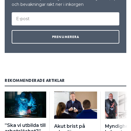
och bevakningar rakt ner i inkorgen
REKOMMENDERADE ARTIKLAR
”Ska vi utbilda till
Akut brist på
Myndighet