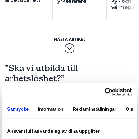
arbetslöshet?”
yrkeslärare
kyl- och
värmepump
”Ska vi utbilda till
arbetslöshet?”
PUBLICERAD
17 SEP 2020, 06:00
| UPPDATERAD
13 APR 2021
Samtycke
Information
Reklaminställningar
Om
Ansvarsfull användning av dina uppgifter