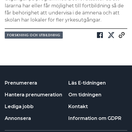
lärarna har eller får möjlighet till fortbildning så de
får behörighet att undervisa i de ämnena och att
skolan har lokaler för fler yrkesutgångar.
FORSKNING OCH UTBILDNING
Prenumerera
Läs E-tidningen
Hantera prenumeration
Om tidningen
Lediga jobb
Kontakt
Annonsera
Information om GDPR