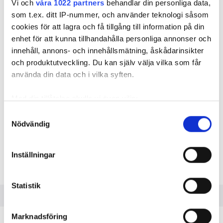
Vi och
våra 1022 partners
behandlar din personliga data,
som t.ex. ditt IP-nummer, och använder teknologi såsom
cookies för att lagra och få tillgång till information på din
enhet för att kunna tillhandahålla personliga annonser och
Eleverna är numera 24 till antalet, men det finns bara åtta
innehåll, annons- och innehållsmätning, åskådarinsikter
svetsbås. Foto: Getty Images/Privat
och produktutveckling. Du kan själv välja vilka som får
använda din data och i vilka syften.
När eleverna blev 50 procent fler räckte inte
lokalerna till. Efterfrågan från lokala VVS-
Med din tillåtelse skulle vi även vilja:
företagen matchar inte det utökade antalet
Samla in information om din geografiska plats
elever. ”Ska vi utbilda till arbetslöshet?”,
Samtyckesval
Nödvändig
som kan ha en noggrannhet på upp till flera meter
undrar en av VVS-lärarna i Borlänge.
Identifiera din enhet genom att aktivt skanna den
TEXT
för specifika kännetecken (fingeravtryck)
Inställningar
EVA-MARIA FASTH
Ta reda på mer om hur dina personliga uppgifter
Eva-maria.fasth@vvsforum.se
behandlas och ställ in dina preferenser i
detaljsektionen
.
Statistik
Du kan ändra eller dra tillbaka ditt samtycke när som
helst från cookie-förklaringen.
Marknadsföring
på
VVS- OCH FASTIGHETSPROGRAMMET
Vi använder enhetsidentifierare för att anpassa innehållet