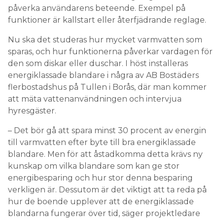
påverka användarens beteende. Exempel på
Information om GDPR
funktioner är kallstart eller återfjädrande reglage.
Search for:
Nu ska det studeras hur mycket varmvatten som
sparas, och hur funktionerna påverkar vardagen för
den som diskar eller duschar. I höst installeras
SEARCH
energiklassade blandare i några av AB Bostäders
flerbostadshus på Tullen i Borås, där man kommer
att mäta vattenanvändningen och intervjua
hyresgäster.
– Det bör gå att spara minst 30 procent av energin
till varmvatten efter byte till bra energiklassade
blandare. Men för att åstadkomma detta krävs ny
kunskap om vilka blandare som kan ge stor
energibesparing och hur stor denna besparing
verkligen är. Dessutom är det viktigt att ta reda på
hur de boende upplever att de energiklassade
blandarna fungerar över tid, säger projektledare