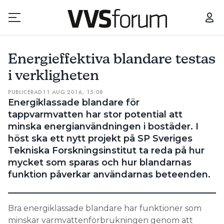
ENERGIEFFEKTIVA BLANDARE TESTAS I VERKLIGHETEN
Energieffektiva blandare testas
Prenumerera
i verkligheten
PUBLICERAD
11 AUG 2016, 15:08
Hantera prenumeration
Energiklassade blandare för
tappvarmvatten har stor potential att
Lediga jobb
minska energianvändningen i bostäder. I
höst ska ett nytt projekt på SP Sveriges
Tekniska Forskningsinstitut ta reda på hur
Annonsera
mycket som sparas och hur blandarnas
funktion påverkar användarnas beteenden.
Läs E-tidningen
Bra energiklassade blandare har funktioner som
Om tidningen
minskar varmvattenförbrukningen genom att
Kontakt