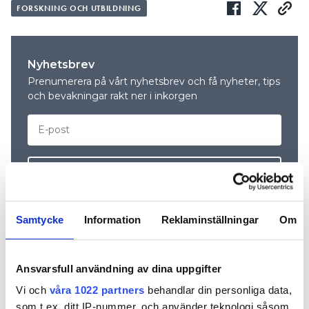
FORSKNING OCH UTBILDNING
Nyhetsbrev
Prenumerera på vårt nyhetsbrev och få nyheter, tips
och bevakningar rakt ner i inkorgen
Samtycke
Information
Reklaminställningar
Om
Ansvarsfull användning av dina uppgifter
REKOMMENDERADE ARTIKLAR
Vi och
våra 1022 partners
behandlar din personliga data,
som t.ex. ditt IP-nummer, och använder teknologi såsom