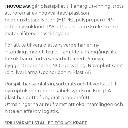
går plastspillet till energiutvinning, trots
I HUVUDSAK
att rören är av högkvalitativ plast som
högdensitetspolyeten (HDPE), polypropen (PP)
och polyvinklorid (PVC). Plaster som skulle kunna
materialåtervinnas till nya rör.
För att ta tillvara plastens värde har en ny
insamlingsmodell tagits fram. Flera framgångsrika
försök har utförts i samarbete med Renova,
byggentreprenörer, NCC Recycling, Novoplast samt
rörtillverkarna Uponor och A-Plast AB.
Rörspill har samlats in, sorterats och tillverkats till
nya optokabelrör och kabelskyddsrör. Enligt A-
plast har detta fungerat problemfritt.
Utmaningarna är nu främst att öka insamlingen och
hitta en effektiv logistik.
SPILLVÄRME I STÄLLET FÖR KOLKRAFT