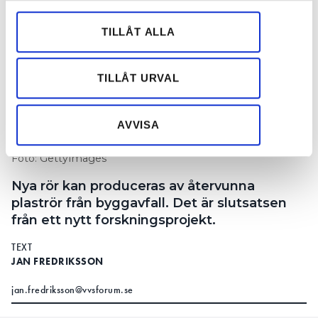
för sociala medier och analysera vår trafik. Vi
vidarebefordrar även sådana identifierare och annan
TILLÅT ALLA
information från din enhet till de sociala medier och
annons- och analysföretag som vi samarbetar med.
Dessa kan i sin tur kombinera informationen med annan
TILLÅT URVAL
information som du har tillhandahållit eller som de har
samlat in när du har använt deras tjänster.
AVVISA
Foto: GettyImages
Nya rör kan produceras av återvunna
plaströr från byggavfall. Det är slutsatsen
från ett nytt forskningsprojekt.
TEXT
JAN FREDRIKSSON
jan.fredriksson@vvsforum.se