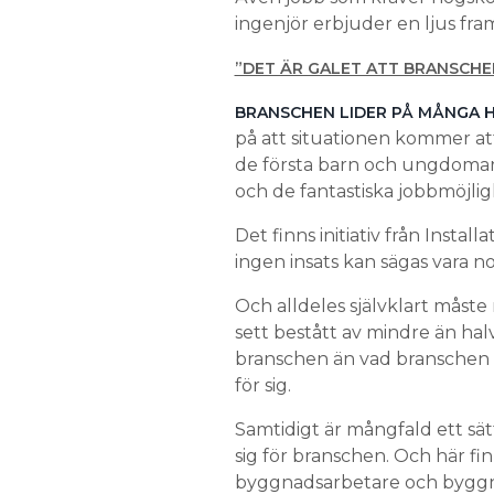
ingenjör erbjuder en ljus fram
”DET ÄR GALET ATT BRANSCHE
BRANSCHEN LIDER PÅ MÅNGA 
på att situationen kommer att 
de första barn och ungdomar
och de fantastiska jobbmöjli
Det finns initiativ från Insta
ingen insats kan sägas vara n
Och alldeles självklart måste
sett bestått av mindre än hal
branschen än vad branschen 
för sig.
Samtidigt är mångfald ett sätt
sig för branschen. Och här fi
byggnadsarbetare och byggna