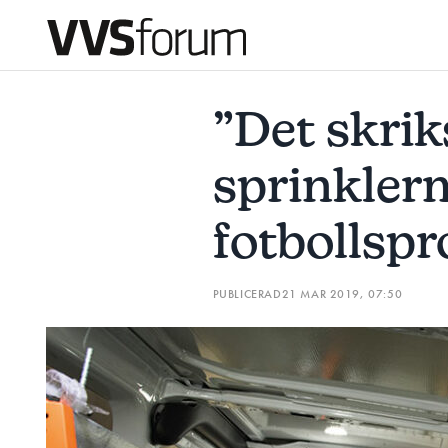
”DET SKRIKS EFTER FLER SPRINKLERMONTÖRER ÄN FOTBO
”Det skriks
Prenumerera
sprinkler
Hantera prenumeration
fotbollspr
Lediga jobb
PUBLICERAD
21 MAR 2019, 07:50
Annonsera
Läs E-tidningen
Om tidningen
Kontakt