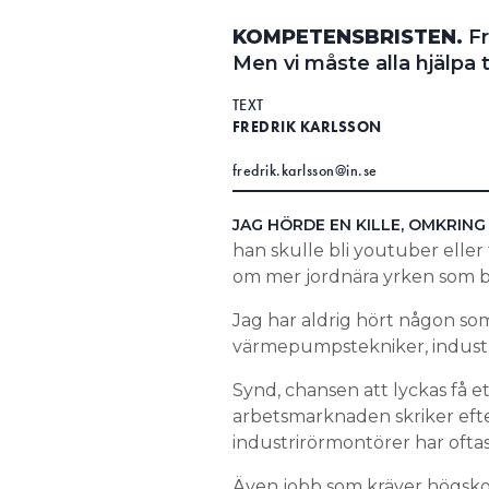
KOMPETENSBRISTEN.
Fr
Men vi måste alla hjälpa t
TEXT
FREDRIK KARLSSON
fredrik.karlsson@in.se
JAG HÖRDE EN KILLE, OMKRING 
han skulle bli youtuber eller
om mer jordnära yrken som b
Jag har aldrig hört någon som
värmepumpstekniker, industr
Synd, chansen att lyckas få e
arbetsmark­naden skriker efte
industrirörmontörer har ofta
Även jobb som kräver högskole