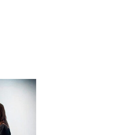
 från
anmark