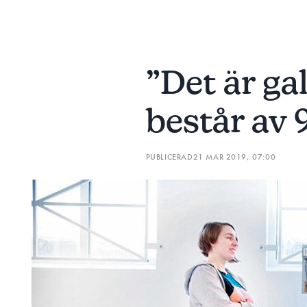
det skulle bli lätt att 
jobb, men jag får inte
en lärlingsplats, säger
Lamin Cham.
”Det är ga
består av
PUBLICERAD
21 MAR 2019, 07:00