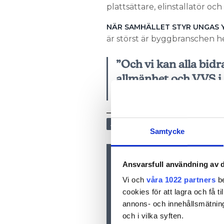
plattsättare, elinstallatör oc
NÄR SAMHÄLLET STYR UNGAS 
är störst är byggbranschen hel
”Och vi kan alla bidra
allmänhet och VVS i
framtidsbransch.”
ARBETSMARKNAD
Samtycke
Ansvarsfull användning av d
Nyhetsbrev
Prenumerera på vårt nyhetsbre
Vi och
våra 1022 partners
be
inkorgen
cookies för att lagra och få t
annons- och innehållsmätning
och i vilka syften.