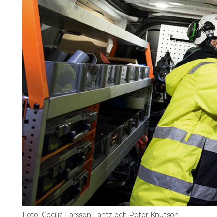
Information om GDPR
Search for:
SEARCH
Foto: Cecilia Larsson Lantz och Peter Knutson