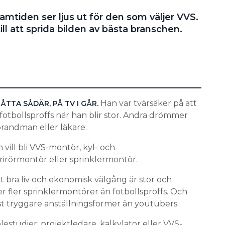
amtiden ser ljus ut för den som väljer VVS.
ill att sprida bilden av bästa branschen.
Han var tvärsäker på att
ÅTTA SÅDÄR, PÅ TV I GÅR.
 fotbollsproffs när han blir stor. Andra drömmer
randman eller läkare.
 vill bli VVS-montör, kyl- och
irörmontör eller sprinklermontör.
tt bra liv och ekonomisk välgång är stor och
r fler sprinklermontörer än fotbollsproffs. Och
st tryggare anställningsformer än youtubers.
studier; projektledare, kalkylator eller VVS-