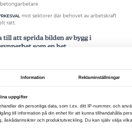
h betongarbetare.
mot sektorer där behovet av arbetskraft
YRKESVAL
t rätt.
 till att sprida bilden av bygg i
 synnerhet som en het
Information
Reklaminställningar
ina uppgifter
v och få nyheter, tips och bevakningar rakt ner i
handlar din personliga data, som t.ex. ditt IP-nummer, och anv
illgång till information på din enhet för att kunna tillhandahålla pe
, åskådarinsikter och produktutveckling. Du kan själv välja vilk