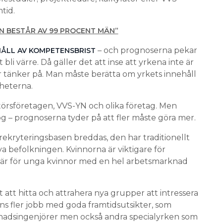
tid.
N BESTÅR AV 99 PROCENT MÄN”
– och prognoserna pekar
HÅLL AV KOMPETENSBRIST
bli värre. Då gäller det att inse att yrkena inte är
 tänker på. Man måste berätta om yrkets innehåll
gheterna.
llatörsföretagen, VVS-YN och olika företag. Men
og – prognoserna tyder på att fler måste göra mer.
 rekryteringsbasen breddas, den har traditionellt
va befolkningen. Kvinnorna är viktigare för
är för unga kvinnor med en hel arbetsmarknad
 att hitta och attrahera nya grupper att intressera
nns fler jobb med goda framtidsutsikter, som
dsingenjörer men också andra special­yrken som