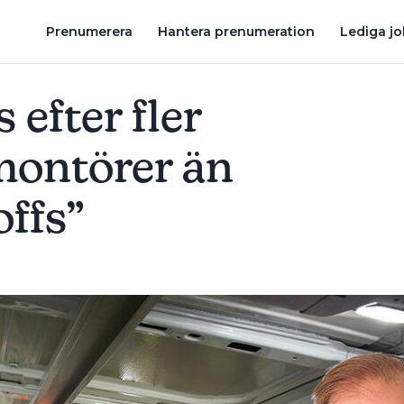
LLSPROFFS”
”DET ÄR GALET ATT BRANSCHEN BESTÅR AV 99 P
Prenumerera
Hantera prenumeration
Lediga j
 efter fler
montörer än
offs”