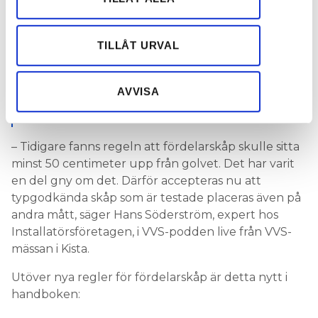
HANS SÖDERSTRÖM, INSTALLATÖRSFÖRETAGEN
information från din enhet till de sociala medier och
annons- och analysföretag som vi samarbetar med.
MER FRÅN MÄSSAN:
Dessa kan i sin tur kombinera informationen med annan
TILLÅT URVAL
”DEN SOM ALLTID HAR 15-LEDNING FRAM TILL
information som du har tillhandahållit eller som de har
RADIATOR FÅR KANSKE TÄNKA OM”
samlat in när du har använt deras tjänster.
LÄS OCKSÅ:
AVVISA
ELEKTRONISK BLANDARE FIXAR RÄTT TEMPERATUR I
DUSCHEN
– Tidigare fanns regeln att fördelarskåp skulle sitta
minst 50 centimeter upp från golvet. Det har varit
en del gny om det. Därför accepteras nu att
typgodkända skåp som är testade placeras även på
andra mått, säger Hans Söderström, expert hos
Installatörsföretagen, i VVS-podden live från VVS-
mässan i Kista.
Utöver nya regler för fördelarskåp är detta nytt i
handboken: