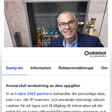
Samtycke
Information
Reklaminställningar
Om
Hans Söderström, VVS-expert. Bildcollage
Vilka regler gäller egentligen för rörschakt,
Ansvarsfull användning av dina uppgifter
fördelarskåp och isolering? Du missar väl
Vi och
våra 1022 partners
behandlar din personliga data,
inte uppdateringarna i Teknikhandbok VVS?
som t.ex. ditt IP-nummer, och använder teknologi såsom
Hans Söderström, expert hos
cookies för att lagra och få tillgång till information på din
Installatörsföretagen, ger oss hela listan på
enhet för att kunna tillhandahålla personliga annonser och