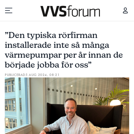
”DEN TYPISKA RÖRFIRMAN INSTALLERADE INTE SÅ MÅNGA VÄRMEPUMPAR PER ÅR INNAN DE BÖRJADE JOBBA FÖR OSS”
”Den typiska rörfirman
Prenumerera
installerade inte så många
värmepumpar per år innan de
Hantera prenumeration
började jobba för oss”
Lediga jobb
PUBLICERAD
5 AUG 2024, 08:21
Annonsera
Läs E-tidningen
Om tidningen
Kontakt