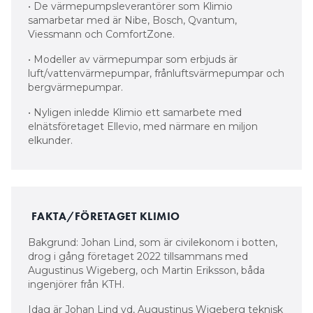
• De värmepumpsleverantörer som Klimio
samarbetar med är Nibe, Bosch, Qvantum,
Viessmann och ComfortZone.
• Modeller av värmepumpar som erbjuds är
luft/vattenvärmepumpar, frånluftsvärmepumpar och
bergvärmepumpar.
• Nyligen inledde Klimio ett samarbete med
elnätsföretaget Ellevio, med närmare en miljon
elkunder.
FAKTA/FÖRETAGET KLIMIO
Bakgrund: Johan Lind, som är civilekonom i botten,
drog i gång företaget 2022 tillsammans med
Augustinus Wigeberg, och Martin Eriksson, båda
ingenjörer från KTH.
Idag är Johan Lind vd, Augustinus Wigeberg teknisk