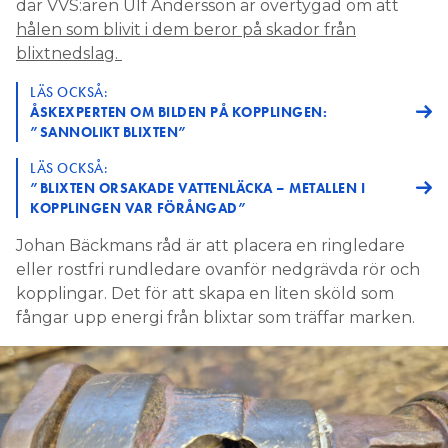
där VVS:aren Ulf Andersson är övertygad om att
hålen som blivit i dem beror på skador från
blixtnedslag.
LÄS OCKSÅ:
ÅSKEXPERTEN OM BILDEN PÅ KOPPLINGEN:
”SANNOLIKT BLIXTEN”
LÄS OCKSÅ:
”BLIXTEN ORSAKADE VATTENLÄCKA – METALLEN I
KOPPLINGEN VAR FÖRÅNGAD”
Johan Bäckmans råd är att placera en ringledare
eller rostfri rundledare ovanför nedgrävda rör och
kopplingar. Det för att skapa en liten sköld som
fångar upp energi från blixtar som träffar marken.