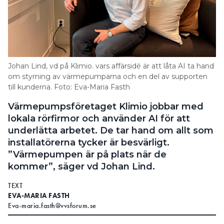
Information om GDPR
Search for:
Johan Lind, vd på Klimio. vars affärsidé är att låta AI ta hand
SEARCH
om styrning av värmepumparna och en del av supporten
till kunderna. Foto: Eva-Maria Fasth
Värmepumpsföretaget Klimio jobbar med
lokala rörfirmor och använder AI för att
underlätta arbetet. De tar hand om allt som
installatörerna tycker är besvärligt.
”Värmepumpen är på plats när de
kommer”, säger vd Johan Lind.
TEXT
EVA-MARIA FASTH
Eva-maria.fasth@vvsforum.se