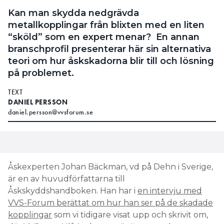
Kan man skydda nedgrävda
metallkopplingar från blixten med en liten
“sköld” som en expert menar? En annan
branschprofil presenterar här sin alternativa
teori om hur åskskadorna blir till och lösning
på problemet.
TEXT
DANIEL PERSSON
daniel.persson@vvsforum.se
Åskexperten Johan Bäckman, vd på Dehn i Sverige,
är en av huvudförfattarna till
Åskskyddshandboken. Han har i
en intervju med
VVS-Forum berättat om hur han ser på de skadade
kopplingar
som vi tidigare visat upp och skrivit om,