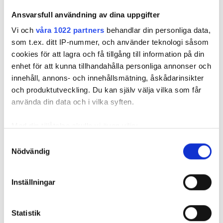
Ansvarsfull användning av dina uppgifter
Vi och
våra 1022 partners
behandlar din personliga data,
som t.ex. ditt IP-nummer, och använder teknologi såsom
cookies för att lagra och få tillgång till information på din
enhet för att kunna tillhandahålla personliga annonser och
VVS-företagets metodval: ”I
innehåll, annons- och innehållsmätning, åskådarinsikter
nästan alla projekt rillar vi
och produktutveckling. Du kan själv välja vilka som får
använda din data och i vilka syften.
något”
PUBLICERAD
28 MAY 2026, 09:23
Med din tillåtelse skulle vi även vilja:
Samla in information om din geografiska plats
Samtyckesval
Nödvändig
som kan ha en noggrannhet på upp till flera meter
Identifiera din enhet genom att aktivt skanna den
för specifika kännetecken (fingeravtryck)
Inställningar
Ta reda på mer om hur dina personliga uppgifter
behandlas och ställ in dina preferenser i
detaljsektionen
.
Statistik
Du kan ändra eller dra tillbaka ditt samtycke när som