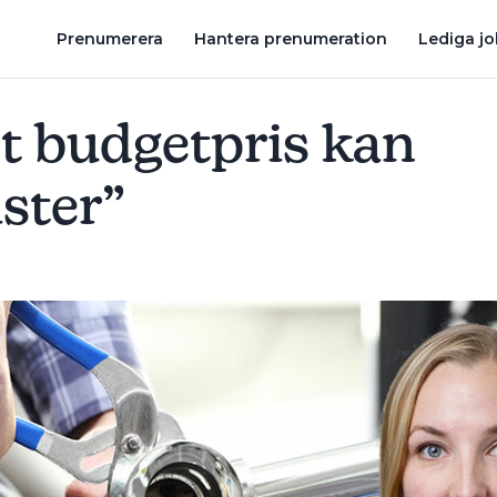
RÄTTEN I BRAVIDA-MÅLET – FÄNGELSE BLIR VILLKORLIG DOM
Prenumerera
Hantera prenumeration
Lediga j
t budgetpris kan
ister”