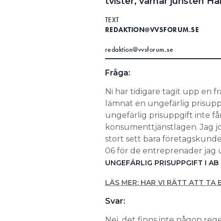
tvister, varnar juristen H
TEXT
REDAKTION@VVSFORUM.SE
redaktion@vvsforum.se
Fråga:
Ni har tidigare tagit upp en 
lämnat en ungefärlig prisuppgi
ungefärlig prisuppgift inte f
konsumenttjänstlagen. Jag job
stort sett bara företagskund
06 för de entreprenader jag 
UNGEFÄRLIG PRISUPPGIFT I AB
LÄS MER: HAR VI RÄTT ATT TA
Svar:
Nej, det finns inte någon rege