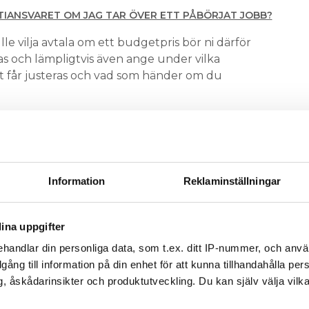
TIANSVARET OM JAG TAR ÖVER ETT PÅBÖRJAT JOBB?
le vilja avtala om ett budgetpris bör ni därför
s och lämpligtvis även ange under vilka
 får justeras och vad som händer om du
etagen har tillgång till entreprenadjuridisk
.installatorsforetagen.se
.
Information
Reklaminställningar
ina uppgifter
v och få nyheter, tips och bevakningar rakt ner i
handlar din personliga data, som t.ex. ditt IP-nummer, och anv
illgång till information på din enhet för att kunna tillhandahålla pe
, åskådarinsikter och produktutveckling. Du kan själv välja vilk