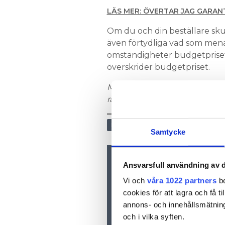
LÄS MER: ÖVERTAR JAG GARAN
Om du och din beställare skul
även förtydliga vad som mena
omständigheter budgetpriset
överskrider budgetpriset.
Medlemmar hos Installatörsför
rådgivning, se mer info på
www
NÄRINGSLIV
Samtycke
Ansvarsfull användning av d
Nyhetsbrev
Prenumerera på vårt nyhetsbre
Vi och
våra 1022 partners
be
inkorgen
cookies för att lagra och få t
annons- och innehållsmätning
och i vilka syften.