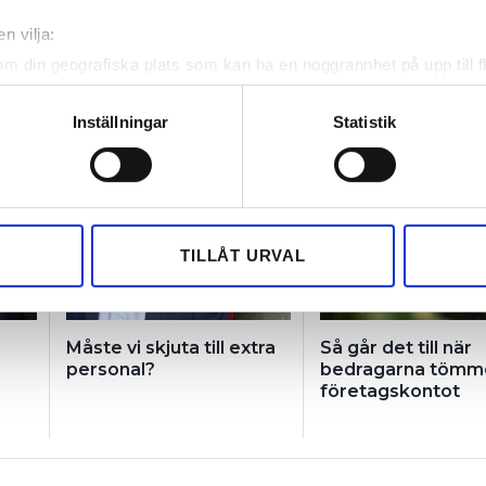
n vilja:
om din geografiska plats som kan ha en noggrannhet på upp till f
genom att aktivt skanna den för specifika kännetecken (fingeravt
rsonliga uppgifter behandlas och ställ in dina preferenser i
deta
Inställningar
Statistik
ke när som helst från cookie-förklaringen.
NTER
FÖR PRENUMERANTER
e för att anpassa innehållet och annonserna till användarna, tillh
vår trafik. Vi vidarebefordrar även sådana identifierare och anna
nnons- och analysföretag som vi samarbetar med. Dessa kan i sin
TILLÅT URVAL
har tillhandahållit eller som de har samlat in när du har använt 
Måste vi skjuta till extra
Så går det till när
personal?
bedragarna tömm
företagskontot