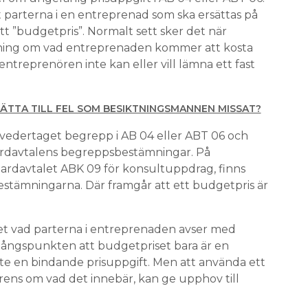
parterna i en entreprenad som ska ersättas på
t ”budgetpris”. Normalt sett sker det när
ttning om vad entreprenaden kommer att kosta
entreprenören inte kan eller vill lämna ett fast
 RÄTTA TILL FEL SOM BESIKTNINGSMANNEN MISSAT?
t vedertaget begrepp i AB 04 eller ABT 06 och
dardavtalens begreppsbestämningar. På
dardavtalet ABK 09 för konsultuppdrag, finns
stämningarna. Där framgår att ett budgetpris är
et vad parterna i entreprenaden avser med
ångspunkten att budgetpriset bara är en
e en bindande prisuppgift. Men att använda ett
rens om vad det innebär, kan ge upphov till