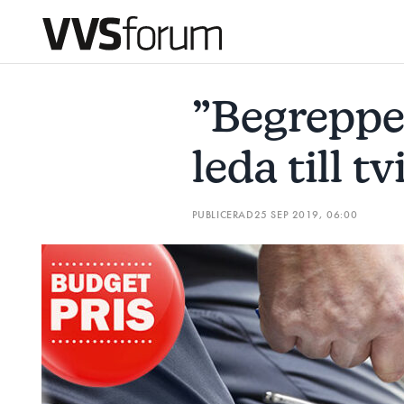
”BEGREPPET BUDGETPRIS KAN LEDA TILL TVISTER”
HOV
”Begreppe
Prenumerera
leda till tv
Hantera prenumeration
PUBLICERAD
25 SEP 2019, 06:00
Lediga jobb
Annonsera
Läs E-tidningen
Om tidningen
Kontakt