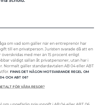
anna Schöld.
fråga om vad som gäller när en entreprenör har
ft till en privatperson. Juristen svarade då att en
år överskridas med mer än 15 procent enligt
bar väldigt sällan åt privatpersoner, utan har i
er. Normalt gäller standardavtalen AB 04 eller ABT
utför.
FINNS DET NÅGON MOTSVARANDE REGEL OM
 04 OCH ABT 06?
 BETALT FÖR VÅRA RESOR?
l om ungefärlig prisuppgift i AB 04 eller ABT 06.