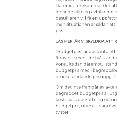
Däremot förekommer det att 
löpande räkning avtalar om et
beställaren vill få en uppfa
men situationen är sådan att 
pris.
LÄS MER: ÄR VI SKYLDIGA ATT
”Budgetpris” är dock inte et
finns inte med i de två stan
konsultsidan däremot, i stan
budgetpris med i begreppsbe
en icke bindande prisuppgift.
Om det inte framgår av avtal
begreppet budgetpris är utg
kostnadsuppskattning och int
budgetpris, utan att vara öve
tvister.