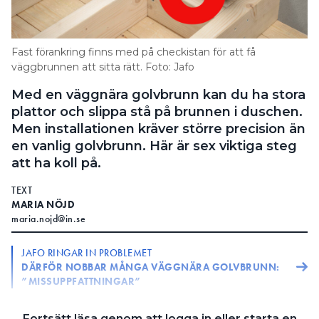
Information om GDPR
Search for:
Fast förankring finns med på checkistan för att få
väggbrunnen att sitta rätt. Foto: Jafo
Med en väggnära golvbrunn kan du ha stora
SEARCH
plattor och slippa stå på brunnen i duschen.
Men installationen kräver större precision än
en vanlig golvbrunn. Här är sex viktiga steg
att ha koll på.
TEXT
MARIA NÖJD
maria.nojd@in.se
JAFO RINGAR IN PROBLEMET
DÄRFÖR NOBBAR MÅNGA VÄGGNÄRA GOLVBRUNN:
”MISSUPPFATTNINGAR”
"MECKIGT"
Fortsätt läsa genom att logga in eller starta en