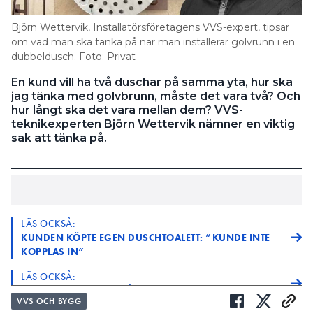
6. Slutkontroll: vatten, flöde och
fall – innan ytskiktet är på plats
Björn Wettervik, Installatörsföretagens VVS-expert, tipsar
om vad man ska tänka på när man installerar golvrunn i en
dubbeldusch. Foto: Privat
När väggnära brunnar väl är inmurade/spacklade
och ytskiktet är på plats finns inga möjligheter till
En kund vill ha två duschar på samma yta, hur ska
korrigeringar. Kontrollera att brunnen står i våg och
jag tänka med golvbrunn, måste det vara två? Och
i rätt höjd, att fallet är korrekt och att vattnet rinner
hur långt ska det vara mellan dem? VVS-
teknikexperten Björn Wettervik nämner en viktig
undan utan att bilda dammar. Gör kontrollen med
sak att tänka på.
vatten samt med rätskiva/vattenpass i flera
riktningar.
Prova gärna hårsil och självrensande
DESSUTOM:
vattenlås som komplement för enklare rengöring.
LÄS OCKSÅ:
KUNDEN KÖPTE EGEN DUSCHTOALETT: ”KUNDE INTE
KOPPLAS IN”
LÄS OCKSÅ:
I VILKA UTRYMMEN MÅSTE DET FINNAS GOLVBRUNN?
VVS OCH BYGG