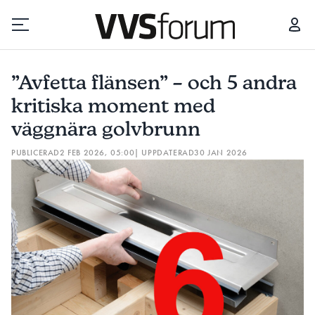
”AVFETTA FLÄNSEN” – OCH 5 ANDRA KRITISKA MOMENT MED VÄGGNÄRA GOLVBRUNN
”Avfetta flänsen” – och 5 andra
Prenumerera
kritiska moment med
väggnära golvbrunn
Hantera prenumeration
PUBLICERAD
2 FEB 2026, 05:00
| UPPDATERAD
30 JAN 2026
Lediga jobb
Annonsera
Läs E-tidningen
Om tidningen
Kontakt