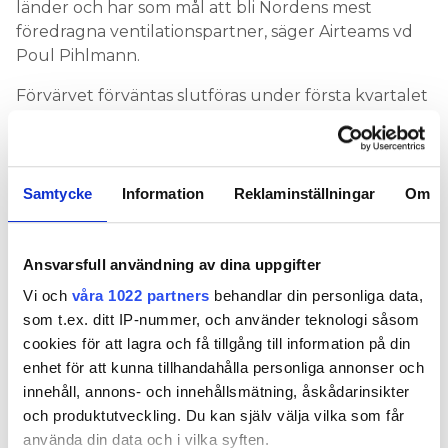
länder och har som mål att bli Nordens mest
föredragna ventilationspartner, säger Airteams vd
Poul Pihlmann.
Förvärvet förväntas slutföras under första kvartalet
2019.
Nuvarande majoritetsägare är det åländska
investeringsbolaget Evolver, som därmed lämnar
Samtycke
Information
Reklaminställningar
Om
den svenska ventilationsbranschen. Evolver ägde
tidigare även Stockholmsföretaget
JG Ventilation,
som gick i konkurs
i mars 2017.
Ansvarsfull användning av dina uppgifter
Sedan juni förra året är Evolver
delägare i
Vi och
våra 1022 partners
behandlar din personliga data,
sprinklerkoncernen Maxcon
.
som t.ex. ditt IP-nummer, och använder teknologi såsom
cookies för att lagra och få tillgång till information på din
enhet för att kunna tillhandahålla personliga annonser och
NÄRINGSLIV
innehåll, annons- och innehållsmätning, åskådarinsikter
och produktutveckling. Du kan själv välja vilka som får
använda din data och i vilka syften.