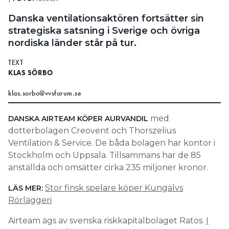
Information om GDPR
Danska ventilationsaktören fortsätter sin
strategiska satsning i Sverige och övriga
Search for:
nordiska länder står på tur.
TEXT
KLAS SÖRBO
SEARCH
klas.sorbo@vvsforum.se
med
DANSKA AIRTEAM KÖPER AURVANDIL
dotterbolagen Creovent och Thorszelius
Ventilation & Service. De båda bolagen har kontor i
Stockholm och Uppsala. Tillsammans har de 85
anställda och omsätter cirka 235 miljoner kronor.
Stor finsk spelare köper Kungälvs
LÄS MER:
Rörläggeri
Airteam ägs av svenska riskkapitalbolaget Ratos.
I