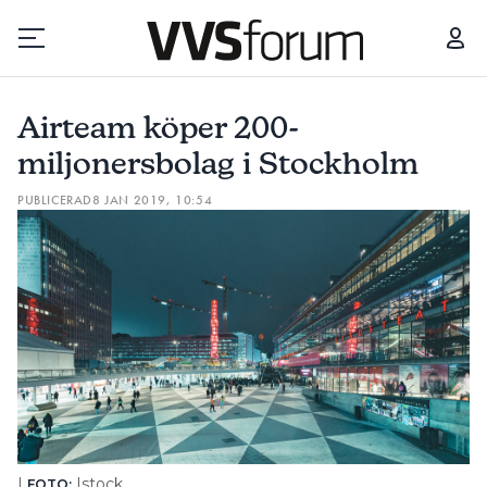
AIRTEAM KÖPER 200-MILJONERSBOLAG I STOCKHOLM
Airteam köper 200-
Prenumerera
miljonersbolag i Stockholm
PUBLICERAD
8 JAN 2019, 10:54
Hantera prenumeration
Lediga jobb
Annonsera
Läs E-tidningen
Om tidningen
Kontakt
|
Istock
FOTO: